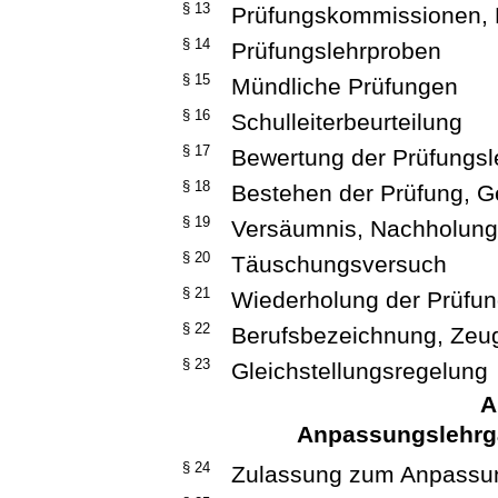
§ 13
Prüfungskommissionen, P
§ 14
Prüfungslehrproben
§ 15
Mündliche Prüfungen
§ 16
Schulleiterbeurteilung
§ 17
Bewertung der Prüfungsl
§ 18
Bestehen der Prüfung, 
§ 19
Versäumnis, Nachholun
§ 20
Täuschungsversuch
§ 21
Wiederholung der Prüfu
§ 22
Berufsbezeichnung, Zeug
§ 23
Gleichstellungsregelung
A
Anpassungslehrg
§ 24
Zulassung zum Anpassu