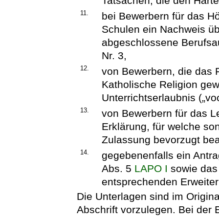
Tatsachen, die den Härte
11.
bei Bewerbern für das H
Schulen ein Nachweis üb
abgeschlossene Berufsau
Nr. 3,
12.
von Bewerbern, die das 
Katholische Religion gewä
Unterrichtserlaubnis („vo
13.
von Bewerbern für das L
Erklärung, für welche s
Zulassung bevorzugt bea
14.
gegebenenfalls ein Antra
Abs. 5
LAPO I
sowie das
entsprechenden Erweite
Die Unterlagen sind im Origina
Abschrift vorzulegen. Bei der