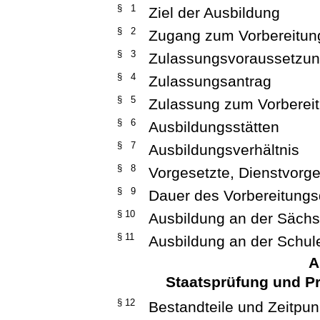
§ 1
Ziel der Ausbildung
§ 2
Zugang zum Vorbereitun
§ 3
Zulassungsvoraussetzu
§ 4
Zulassungsantrag
§ 5
Zulassung zum Vorberei
§ 6
Ausbildungsstätten
§ 7
Ausbildungsverhältnis
§ 8
Vorgesetzte, Dienstvorge
§ 9
Dauer des Vorbereitungs
§ 10
Ausbildung an der Sächs
§ 11
Ausbildung an der Schul
A
Staatsprüfung und Pr
§ 12
Bestandteile und Zeitpun