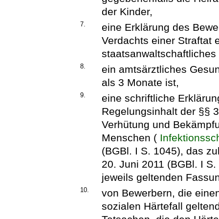
der Kinder,
7.
eine Erklärung des Bewe
Verdachts einer Straftat 
staatsanwaltschaftliches
8.
ein amtsärztliches Gesun
als 3 Monate ist,
9.
eine schriftliche Erklär
Regelungsinhalt der §§ 3
Verhütung und Bekämpfun
Menschen (
Infektionssc
(BGBl. I S. 1045), das z
20. Juni 2011 (BGBl. I S.
jeweils geltenden Fassu
10.
von Bewerbern, die eine
sozialen Härtefall gelte