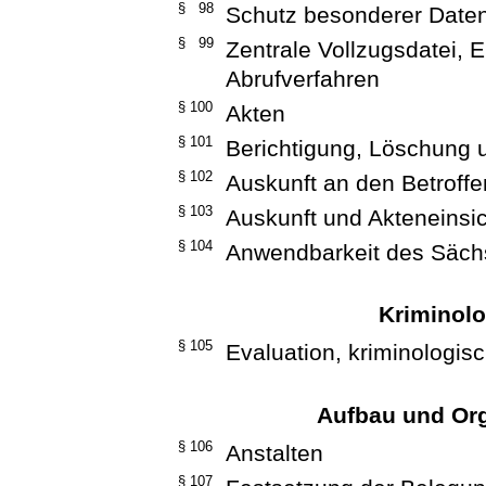
§ 98
Schutz besonderer Date
§ 99
Zentrale Vollzugsdatei, E
Abrufverfahren
§ 100
Akten
§ 101
Berichtigung, Löschung 
§ 102
Auskunft an den Betroffe
§ 103
Auskunft und Akteneinsic
§ 104
Anwendbarkeit des Säch
Kriminol
§ 105
Evaluation, kriminologi
Aufbau und Org
§ 106
Anstalten
§ 107