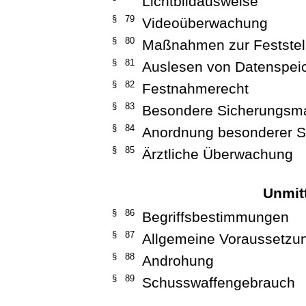
Lichtbildausweise
§ 79
Videoüberwachung
§ 80
Maßnahmen zur Feststel
§ 81
Auslesen von Datenspei
§ 82
Festnahmerecht
§ 83
Besondere Sicherungs
§ 84
Anordnung besonderer 
§ 85
Ärztliche Überwachung
Unmit
§ 86
Begriffsbestimmungen
§ 87
Allgemeine Voraussetzu
§ 88
Androhung
§ 89
Schusswaffengebrauch