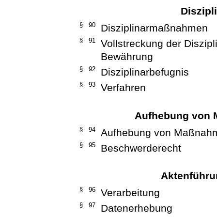
Diszip
§ 90
Disziplinarmaßnahmen
§ 91
Vollstreckung der Diszi
Bewährung
§ 92
Disziplinarbefugnis
§ 93
Verfahren
Aufhebung von 
§ 94
Aufhebung von Maßnah
§ 95
Beschwerderecht
Aktenführu
§ 96
Verarbeitung
§ 97
Datenerhebung