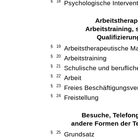
§ 18
Psychologische Interven
Arbeitsthera
Arbeitstraining,
Qualifizieru
§ 19
Arbeitstherapeutische 
§ 20
Arbeitstraining
§ 21
Schulische und beruflic
§ 22
Arbeit
§ 23
Freies Beschäftigungsver
§ 24
Freistellung
Besuche, Telefong
andere Formen der T
§ 25
Grundsatz