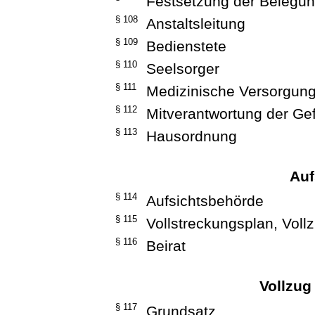
Festsetzung der Belegun
§ 108
Anstaltsleitung
§ 109
Bedienstete
§ 110
Seelsorger
§ 111
Medizinische Versorgun
§ 112
Mitverantwortung der G
§ 113
Hausordnung
Auf
§ 114
Aufsichtsbehörde
§ 115
Vollstreckungsplan, Vol
§ 116
Beirat
Vollzug
§ 117
Grundsatz