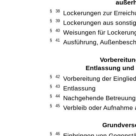
außerh
§ 38
Lockerungen zur Erreich
§ 39
Lockerungen aus sonsti
§ 40
Weisungen für Lockerun
§ 41
Ausführung, Außenbeschä
Vorbereitun
Entlassung und
§ 42
Vorbereitung der Einglie
§ 43
Entlassung
§ 44
Nachgehende Betreuung
§ 45
Verbleib oder Aufnahme a
Grundverso
§ 46
Einbringen von Gegenst