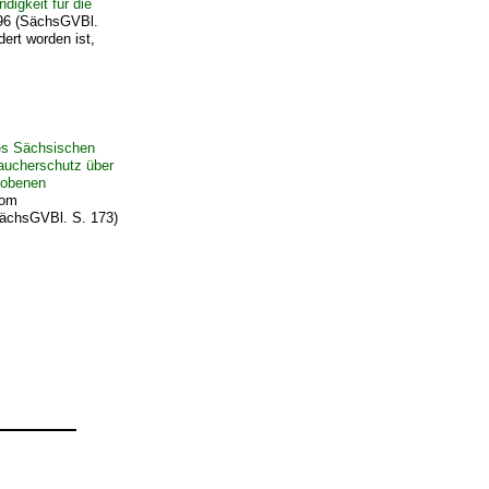
digkeit für die
996 (SächsGVBl.
ert worden ist,
es Sächsischen
raucherschutz über
hobenen
om
SächsGVBl. S. 173)