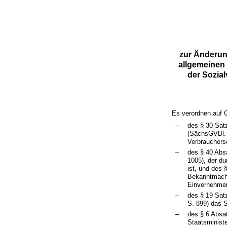
zur Änderun
allgemeinen 
der Sozia
Es verordnen auf 
–
des § 30 Sat
(SächsGVBl. 
Verbrauchers
–
des § 40 Abs
1005), der d
ist, und des
Bekanntmachu
Einvernehmen
–
des § 19 Sat
S. 899) das S
–
des § 6 Absa
Staatsminist