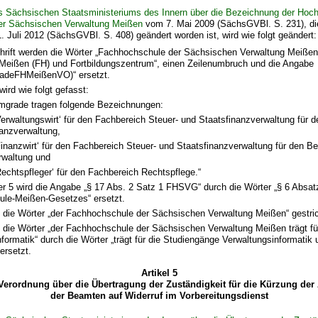
s Sächsischen Staatsministeriums des Innern über die Bezeichnung der Hoch
er Sächsischen Verwaltung Meißen
vom 7. Mai 2009 (SächsGVBl. S. 231), di
 Juli 2012 (SächsGVBl. S. 408) geändert worden ist, wird wie folgt geändert:
chrift werden die Wörter „Fachhochschule der Sächsischen Verwaltung Meißen
Meißen (FH) und Fortbildungszentrum“, einen Zeilenumbruch und die Angabe
adeFHMeißenVO)“ ersetzt.
wird wie folgt gefasst:
lomgrade tragen folgende Bezeichnungen:
erwaltungswirt‘ für den Fachbereich Steuer- und Staatsfinanzverwaltung für 
nanzverwaltung,
inanzwirt‘ für den Fachbereich Steuer- und Staatsfinanzverwaltung für den Be
rwaltung und
echtspfleger‘ für den Fachbereich Rechtspflege.“
r 5 wird die Angabe „§ 17 Abs. 2 Satz 1 FHSVG“ durch die Wörter „§ 6 Absat
le-Meißen-Gesetzes“ ersetzt.
n die Wörter „der Fachhochschule der Sächsischen Verwaltung Meißen“ gestri
n die Wörter „der Fachhochschule der Sächsischen Verwaltung Meißen trägt f
formatik“ durch die Wörter „trägt für die Studiengänge Verwaltungsinformatik 
ersetzt.
Artikel 5
erordnung über die Übertragung der Zuständigkeit für die Kürzung de
der Beamten auf Widerruf im Vorbereitungsdienst