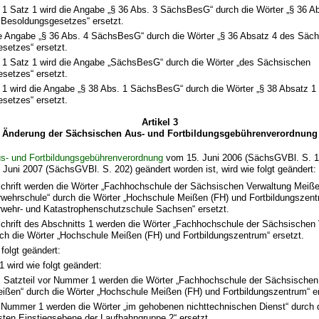
z 1 Satz 1 wird die Angabe „§ 36 Abs. 3 SächsBesG“ durch die Wörter „§ 36 A
Besoldungsgesetzes“ ersetzt.
die Angabe „§ 36 Abs. 4 SächsBesG“ durch die Wörter „§ 36 Absatz 4 des Säc
setzes“ ersetzt.
z 1 Satz 1 wird die Angabe „SächsBesG“ durch die Wörter „des Sächsischen
setzes“ ersetzt.
z 1 wird die Angabe „§ 38 Abs. 1 SächsBesG“ durch die Wörter „§ 38 Absatz 
setzes“ ersetzt.
Artikel 3
Änderung der Sächsischen Aus- und Fortbildungsgebührenverordnung
s- und Fortbildungsgebührenverordnung
vom 15. Juni 2006 (SächsGVBl. S. 16
Juni 2007 (SächsGVBl. S. 202) geändert worden ist, wird wie folgt geändert:
schrift werden die Wörter „Fachhochschule der Sächsischen Verwaltung Meiße
wehrschule“ durch die Wörter „Hochschule Meißen (FH) und Fortbildungszent
wehr- und Katastrophenschutzschule Sachsen“ ersetzt.
schrift des Abschnitts 1 werden die Wörter „Fachhochschule der Sächsischen
ch die Wörter „Hochschule Meißen (FH) und Fortbildungszentrum“ ersetzt.
 folgt geändert:
 wird wie folgt geändert:
 Satzteil vor Nummer 1 werden die Wörter „Fachhochschule der Sächsischen
ißen“ durch die Wörter „Hochschule Meißen (FH) und Fortbildungszentrum“ er
 Nummer 1 werden die Wörter „im gehobenen nichttechnischen Dienst“ durch di
sten Einstiegsebene der Laufbahngruppe 2“ ersetzt.