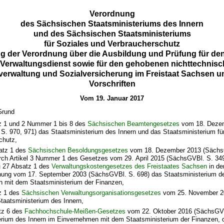
Verordnung
des Sächsischen Staatsministeriums des Innern
und des Sächsischen Staatsministeriums
für Soziales und Verbraucherschutz
g der Verordnung über die Ausbildung und Prüfung für d
Verwaltungsdienst sowie für den gehobenen nichttechnisc
lverwaltung und Sozialversicherung im Freistaat Sachsen un
Vorschriften
Vom 19. Januar 2017
Grund
z 1 und 2 Nummer 1 bis 8 des
Sächsischen Beamtengesetzes
vom 18. Deze
S. 970, 971) das Staatsministerium des Innern und das Staatsministerium fü
chutz,
atz 1 des
Sächsischen Besoldungsgesetzes
vom 18. Dezember 2013 (Sächs
urch Artikel 3 Nummer 1 des Gesetzes vom 29. April 2015 (SächsGVBl. S. 34
 § 27 Absatz 1 des
Verwaltungskostengesetzes des Freistaates Sachsen
in de
ng vom 17. September 2003 (SächsGVBl. S. 698) das Staatsministerium de
 mit dem Staatsministerium der Finanzen,
z 1 des
Sächsischen Verwaltungsorganisationsgesetzes
vom 25. November 2
taatsministerium des Innern,
tz 6 des
Fachhochschule-Meißen-Gesetzes
vom 22. Oktober 2016 (SächsGVB
erium des Innern im Einvernehmen mit dem Staatsministerium der Finanzen,