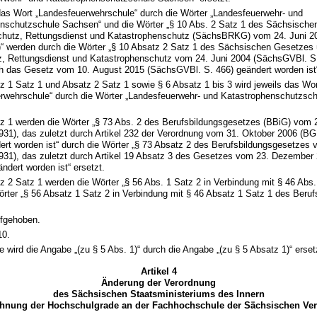
 das Wort „Landesfeuerwehrschule“ durch die Wörter „Landesfeuerwehr- und
nschutzschule Sachsen“ und die Wörter „§ 10 Abs. 2 Satz 1 des Sächsische
chutz, Rettungsdienst und Katastrophenschutz (SächsBRKG) vom 24. Juni 
)“ werden durch die Wörter „§ 10 Absatz 2 Satz 1 des Sächsischen Gesetzes 
, Rettungsdienst und Katastrophenschutz vom 24. Juni 2004 (SächsGVBl. S.
ch das Gesetz vom 10. August 2015 (SächsGVBl. S. 466) geändert worden ist“
tz 1 Satz 1 und Absatz 2 Satz 1 sowie § 6 Absatz 1 bis 3 wird jeweils das Wor
rwehrschule“ durch die Wörter „Landesfeuerwehr- und Katastrophenschutzsc
tz 1 werden die Wörter „§ 73 Abs. 2 des Berufsbildungsgesetzes (BBiG) vom 
 931), das zuletzt durch Artikel 232 der Verordnung vom 31. Oktober 2006 (BGB
ert worden ist“ durch die Wörter „§ 73 Absatz 2 des Berufsbildungsgesetzes
 931), das zuletzt durch Artikel 19 Absatz 3 des Gesetzes vom 23. Dezember 
ndert worden ist“ ersetzt.
tz 2 Satz 1 werden die Wörter „§ 56 Abs. 1 Satz 2 in Verbindung mit § 46 Abs
örter „§ 56 Absatz 1 Satz 2 in Verbindung mit § 46 Absatz 1 Satz 1 des Beru
ufgehoben.
10.
e wird die Angabe „(zu § 5 Abs. 1)“ durch die Angabe „(zu § 5 Absatz 1)“ erset
Artikel 4
Änderung der Verordnung
des Sächsischen Staatsministeriums des Innern
chnung der Hochschulgrade an der Fachhochschule der Sächsischen Ve