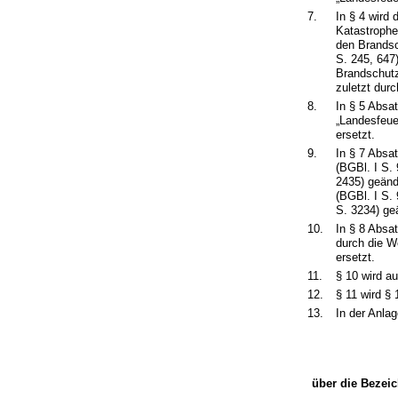
7.
In § 4 wird
Katastrophe
den Brands
S. 245, 647
Brandschutz
zuletzt dur
8.
In § 5 Absa
„Landesfeue
ersetzt.
9.
In § 7 Absa
(BGBl. I S.
2435) geänd
(BGBl. I S.
S. 3234) geä
10.
In § 8 Absa
durch die W
ersetzt.
11.
§ 10 wird a
12.
§ 11 wird § 
13.
In der Anlag
über die Bezei