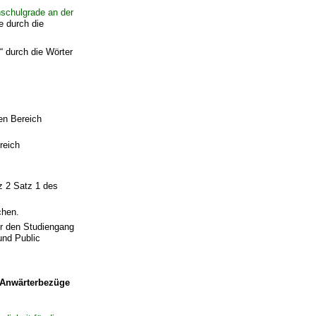
schulgrade an der
e durch die
“ durch die Wörter
den Bereich
reich
z 2 Satz 1 des
chen.
ür den Studiengang
und Public
r Anwärterbezüge