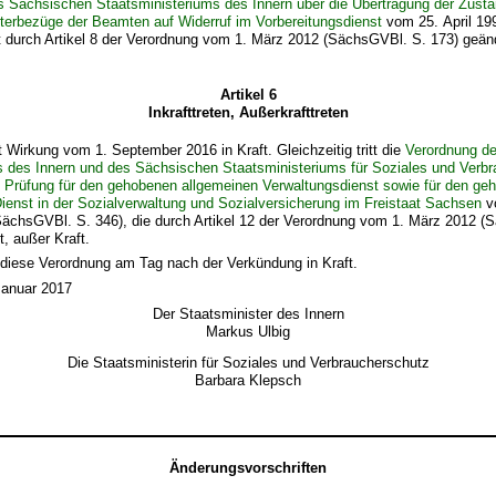
 Sächsischen Staatsministeriums des Innern über die Übertragung der Zustän
terbezüge der Beamten auf Widerruf im Vorbereitungsdienst
vom 25. April 1
zt durch Artikel 8 der Verordnung vom 1. März 2012 (SächsGVBl. S. 173) geänd
Artikel 6
Inkrafttreten, Außerkrafttreten
 mit Wirkung vom 1. September 2016 in Kraft. Gleichzeitig tritt die
Verordnung d
s des Innern und des Sächsischen Staatsministeriums für Soziales und Verb
d Prüfung für den gehobenen allgemeinen Verwaltungsdienst sowie für den ge
ienst in der Sozialverwaltung und Sozialversicherung im Freistaat Sachsen
v
SächsGVBl. S. 346), die durch Artikel 12 der Verordnung vom 1. März 2012 (
t, außer Kraft.
tt diese Verordnung am Tag nach der Verkündung in Kraft.
Januar 2017
Der Staatsminister des Innern
Markus Ulbig
Die Staatsministerin für Soziales und Verbraucherschutz
Barbara Klepsch
Änderungsvorschriften