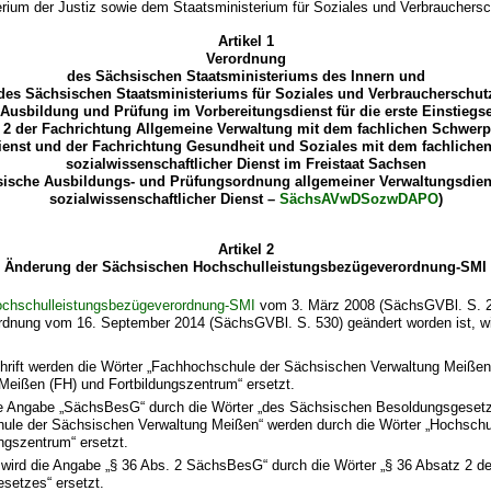
erium der Justiz sowie dem Staatsministerium für Soziales und Verbrauchersc
Artikel 1
Verordnung
des Sächsischen Staatsministeriums des Innern und
des Sächsischen Staatsministeriums für Soziales und Verbraucherschut
 Ausbildung und Prüfung im Vorbereitungsdienst für die erste Einstiegs
2 der Fachrichtung Allgemeine Verwaltung mit dem fachlichen Schwerp
ienst und der Fachrichtung Gesundheit und Soziales mit dem fachliche
sozialwissenschaftlicher Dienst im Freistaat Sachsen
sische Ausbildungs- und Prüfungsordnung allgemeiner Verwaltungsdien
sozialwissenschaftlicher Dienst –
SächsAVwDSozwDAPO
)
Artikel 2
Änderung der Sächsischen Hochschulleistungsbezügeverordnung-SMI
chschulleistungsbezügeverordnung-SMI
vom 3. März 2008 (SächsGVBl. S. 24
ordnung vom 16. September 2014 (SächsGVBl. S. 530) geändert worden ist, wir
chrift werden die Wörter „Fachhochschule der Sächsischen Verwaltung Meißen
Meißen (FH) und Fortbildungszentrum“ ersetzt.
die Angabe „SächsBesG“ durch die Wörter „des Sächsischen Besoldungsgesetz
ule der Sächsischen Verwaltung Meißen“ werden durch die Wörter „Hochsch
ngszentrum“ ersetzt.
1 wird die Angabe „§ 36 Abs. 2 SächsBesG“ durch die Wörter „§ 36 Absatz 2 
setzes“ ersetzt.