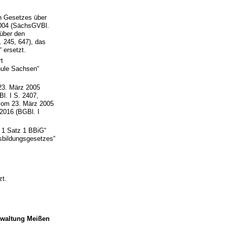
n Gesetzes über
2004 (SächsGVBl.
über den
 245, 647), das
 ersetzt.
t
hule Sachsen“
23. März 2005
l. I S. 2407,
 vom 23. März 2005
2016 (BGBl. I
. 1 Satz 1 BBiG“
fsbildungsgesetzes“
zt.
rwaltung Meißen