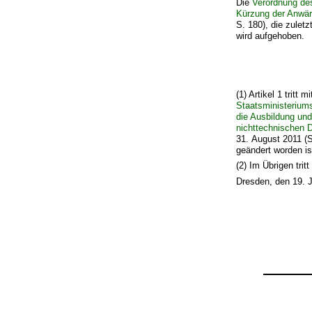
Die
Verordnung des
Kürzung der Anwär
S. 180), die zulet
wird aufgehoben.
(1) Artikel 1 tritt
Staatsministerium
die Ausbildung un
nichttechnischen D
31. August 2011 (
geändert worden is
(2) Im Übrigen tri
Dresden, den 19. 