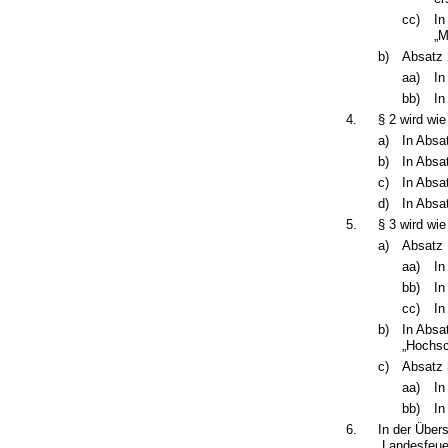
cc)
In
„M
b)
Absatz 2
aa)
In
bb)
In
4.
§ 2 wird wie
a)
In Absa
b)
In Absa
c)
In Absa
d)
In Absa
5.
§ 3 wird wie
a)
Absatz 1
aa)
In
bb)
In
cc)
In
b)
In Absa
„Hochsc
c)
Absatz 3
aa)
In
bb)
In
6.
In der Über
„Landesfeue