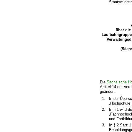
Staatsminist
über die
Laufbahngruppe 
Verwaltungsd
(Säch
Die
Sächsische Ho
Artikel 14 der Ver
geändert:
1.
In der Übers
„Hochschule 
2.
In § 1 wird 
„Fachhochsch
und Fortbildu
3.
In § 2 Satz 
Besoldungsge