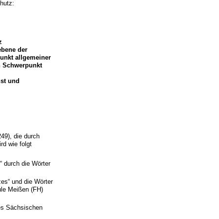
hutz:
z
ebene der
unkt allgemeiner
n Schwerpunkt
st und
9), die durch
d wie folgt
“ durch die Wörter
es“ und die Wörter
ule Meißen (FH)
des Sächsischen