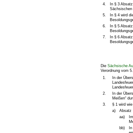
4.
In § 3 Absat
Sächsischen 
5.
In § 4 wird 
Besoldungsge
6.
In § 5 Absat
Besoldungsge
7.
In § 6 Absat
Besoldungsge
Die
Sächsische Au
Verordnung vom 5. 
1.
In der Über
Landesfeuer
Landesfeuer
2.
In der Über
Meißen“ dur
3.
§ 1 wird wie
a)
Absatz 1
aa)
Im
Me
bb)
In
er