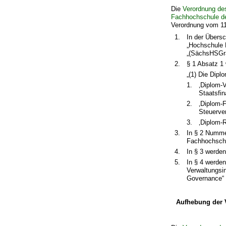
Die
Verordnung de
Fachhochschule d
Verordnung vom 11.
1.
In der Übers
„Hochschule 
„(SächsHSGr
2.
§ 1 Absatz 1 
„(1) Die Dip
1.
‚Diplom-V
Staatsfi
2.
‚Diplom-F
Steuerve
3.
‚Diplom-R
3.
In § 2 Numme
Fachhochschu
4.
In § 3 werde
5.
In § 4 werde
Verwaltungsin
Governance“ 
Aufhebung der V