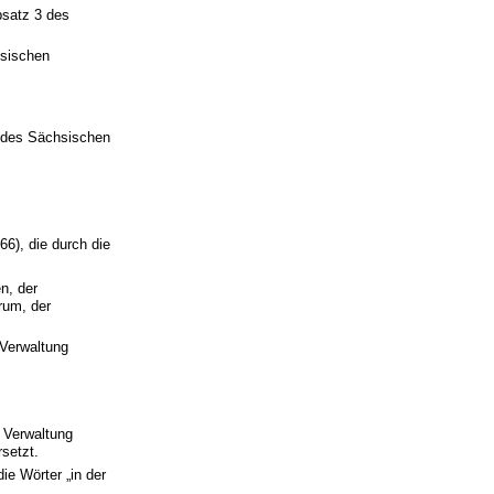
bsatz 3 des
hsischen
1 des Sächsischen
6), die durch die
n, der
rum, der
 Verwaltung
 Verwaltung
setzt.
e Wörter „in der