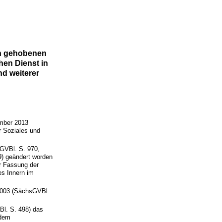
en gehobenen
hen Dienst in
d weiterer
mber 2013
r Soziales und
GVBl. S. 970,
9) geändert worden
r Fassung der
s Innern im
003 (SächsGVBl.
l. S. 498) das
 dem