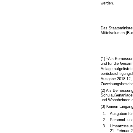
werden.
Das Staatsminister
Mittelvolumen (Bu
1
(1)
Als Bemessung
und für die Gesam
Anlage aufgeliste
berücksichtigungs
Ausgabe 2018-12, 
Zuweisungsbesche
(2) Als Bemessung
Schulaußenanlagen
und Wohnheimen di
(3) Keinen Eingan
1.
Ausgaben für
2.
Personal- u
3.
Umsatzsteuer
21. Februar 