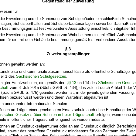
Gegenstand der Zuweisung
wiesen für
die Erweiterung und die Sanierung von Schulgebäuden einschließlich Schulho
lagen, Schulsporthallen und Schulsportaußenanlagen sowie bei Baumaßnahm
bestimmungsgemäß fest verbundene Ausstattung einschließlich digitaler Infr
die Erweiterung und die Sanierung von Wohnheimen einschließlich Außenanla
n für die mit dem Gebäude bestimmungsgemäß fest verbundene Ausstattun
§ 3
Zuweisungsempfänger
önnen gewährt werden an:
andkreise und kommunale Zusammenschlüsse als öffentliche Schulträger g
er 1 des
Sächsischen Schulgesetzes
,
migter Ersatzschulen, die gemäß den
§§ 13
und 14 des
Sächsischen Gesetze
chaft
vom 8. Juli 2015 (SächsGVBl. S. 434), das zuletzt durch Artikel 1 der
 (SächsGVBl. S. 476) geändert worden ist, in der jeweils geltenden Fassung,
chsen bezuschusst werden und deren Wartefrist abgelaufen ist,
ich anerkannter Internationaler Schulen.
önnen an Träger einer genehmigten Ersatzschule auch ohne Einhaltung der Wa
sischen Gesetzes über Schulen in freier Trägerschaft
erfolgen, wenn ohne di
le in öffentlicher Trägerschaft eingerichtet werden müsste.
önnen an Grundstückseigentümer oder an am Grundstück dinglich Berechtigte 
sind, soweit das betroffene Grundstück mindestens für den Zeitraum der Zwe
chließlich zum Zweck des Schulbetriebes an einen Schulträger vermietet ode