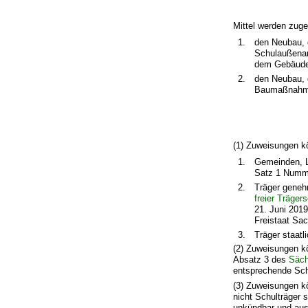
Mittel werden zuge
1.
den Neubau, 
Schulaußenan
dem Gebäude 
2.
den Neubau, 
Baumaßnahme
(1) Zuweisungen k
1.
Gemeinden, L
Satz 1 Numm
2.
Träger geneh
freier Trägers
21. Juni 2019
Freistaat Sa
3.
Träger staatl
(2) Zuweisungen k
Absatz 3 des
Säch
entsprechende Schu
(3) Zuweisungen k
nicht Schulträger 
unkündbar und auss