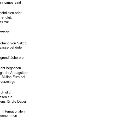
ohnheimes sind
chtlinien oder
erfolgt.
es zur
ewährt.
n
ichend von Satz 1
 Wasserbehörde
grundfläche pro
icht begonnen
s der Antragsliste
 Million Euro bei
vorzeitige
dinglich
esen ein
ens für die Dauer
.
 Internationalen
vorgenommen