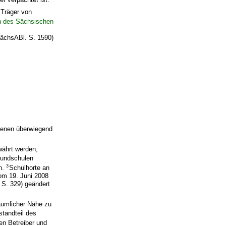
Träger von
en des Sächsischen
SächsABl. S. 1590)
 denen überwiegend
ährt werden,
rundschulen
3
in.
Schulhorte an
m 19. Juni 2008
 S. 329) geändert
äumlicher Nähe zu
tandteil des
en Betreiber und