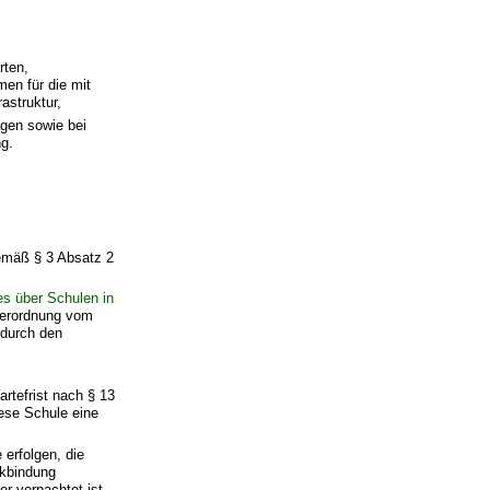
rten,
en für die mit
astruktur,
gen sowie bei
g.
emäß § 3 Absatz 2
s über Schulen in
 Verordnung vom
 durch den
rtefrist nach § 13
ese Schule eine
erfolgen, die
ckbindung
r verpachtet ist.