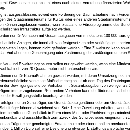
ng mit Gewinnerzielungsabsicht eines nach dieser Verordnung finanzierten W
sig.
g ist ausgeschlossen, soweit eine Förderung der Baumaßnahme nach Förderri
en des Staatsministeriums für Kultus oder eines anderen Staatsministeriums 
n können zugelassen werden, wenn zusätzliche Förderprogramme des Bund
chulischen Infrastruktur aufgelegt werden.
erden nur für Vorhaben mit Gesamtausgaben von mindestens 100 000 Euro g
in bauliche Anlagen, die innerhalb von festgesetzten oder vorläufig gesicherte
2
bieten liegen, können nicht gefördert werden.
Eine Zuweisung kann abwe
r das Vorhaben eine Genehmigung oder Zustimmung der zuständigen unteren
ür Neu- und Erweiterungsbauten sollen nur gewährt werden, wenn eine Mindest
chkabinett von 70 Quadratmeter nicht unterschritten wird.
önnen nur für Baumaßnahmen gewährt werden, mit deren Umsetzung noch n
örderunschädliche vorzeitige Maßnahmebeginn ist ab dem Tag des Posteingang
ei der Bewilligungsstelle bei Vorhaben mit Gesamtausgaben von weniger als 1
3
lträgern immer zugelassen.
Für andere Vorhaben kann der förderunschädliche 
i der Bewilligungsstelle beantragt werden.
erfolgen nur an Schulträger, die Grundstückseigentümer oder am Grundstück 
Schulträger können abweichend von Satz 1 eine Zuweisung erhalten, wenn di
dem betroffenen Grundstück in Form eines Miet- oder Pachtvertrages mindest
unkündbar und ausschließlich zum Zweck des Schulbetriebes eingeräumt ist
en an Träger einer genehmigten Ersatzschule oder einer staatlich anerkannten
n über 1 Million Euro soll eine Besicherung etwaiger Erstattungsansprüche 