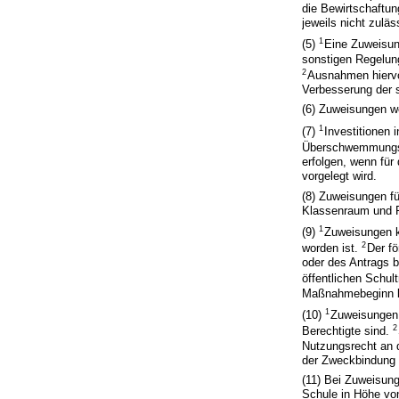
die Bewirtschaftu
jeweils nicht zuläs
1
(5)
Eine Zuweisun
sonstigen Regelung
2
Ausnahmen hiervo
Verbesserung der s
(6) Zuweisungen w
1
(7)
Investitionen 
Überschwemmungsge
erfolgen, wenn fü
vorgelegt wird.
(8) Zuweisungen f
Klassenraum und Fa
1
(9)
Zuweisungen k
2
worden ist.
Der f
oder des Antrags b
öffentlichen Schu
Maßnahmebeginn be
1
(10)
Zuweisungen 
2
Berechtigte sind.
Nutzungsrecht an 
der Zweckbindung 
(11) Bei Zuweisung
Schule in Höhe vo