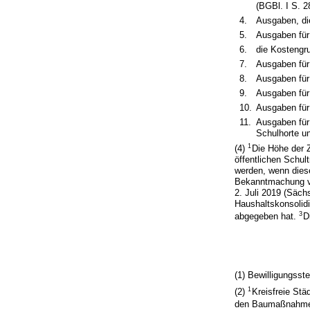
(BGBl. I S. 2
4.
Ausgaben, die
5.
Ausgaben für
6.
die Kostengr
7.
Ausgaben für
8.
Ausgaben für 
9.
Ausgaben für
10.
Ausgaben für
11.
Ausgaben für
Schulhorte 
1
(4)
Die Höhe der 
öffentlichen Schu
werden, wenn dies
Bekanntmachung vo
2. Juli 2019 (Säch
Haushaltskonsolidi
3
abgegeben hat.
D
(1) Bewilligungsst
1
(2)
Kreisfreie Stä
den Baumaßnahmen