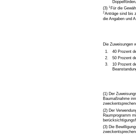
Doppelförder
1
(3)
Für die Gewähr
2
Anträge sind bis 
die Angaben und A
Die Zuweisungen we
1.
40 Prozent d
2.
50 Prozent d
3.
10 Prozent d
Beanstandung
(1) Der Zuweisung
Baumaßnahme inner
zweckentsprechen
(2) Der Verwendun
Raumprogramm mit
berücksichtigungs
(3) Die Bewilligung
zweckentsprechend