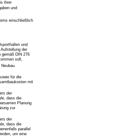
s ihrer
gaben und
ims einschließlich
sporthallen und
Aufstellung der
en gemäß DIN 276
kommen soll,
m Neubau
owie für die
esamtbaukosten mit
ers der
le, dass die
sparsamen Planung
ärung zur
ers der
le, dass die
nenfalls parallel
erden, um eine