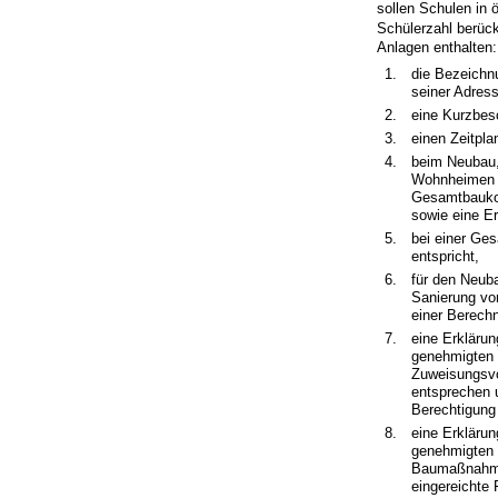
sollen Schulen in ö
Schülerzahl berüc
Anlagen enthalten:
1.
die Bezeichn
seiner Adres
2.
eine Kurzbes
3.
einen Zeitplan
4.
beim Neubau,
Wohnheimen d
Gesamtbaukos
sowie eine E
5.
bei einer Ge
entspricht,
6.
für den Neub
Sanierung vo
einer Berech
7.
eine Erkläru
genehmigten E
Zuweisungsvo
entsprechen 
Berechtigung
8.
eine Erkläru
genehmigten E
Baumaßnahme 
eingereichte