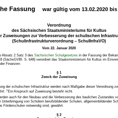
che Fassung
war gültig vom 13.02.2020 bis
Verordnung
des Sächsischen Staatsministeriums für Kultus
r Zuweisungen zur Verbesserung der schulischen Infrastru
(Schulinfrastrukturverordnung – SchulInfraVO)
Vom 22. Januar 2020
b Absatz 2 Satz 3 des
Sächsischen Schulgesetzes
in der Fassung der Bek
8 (SächsGVBl. S. 648) verordnet das Staatsministerium für Kultus im Einv
 der Finanzen:
§ 1
Zweck der Zuweisung
ung der schulischen Infrastruktur werden nach Maßgabe dieser Verordnung 
2
hrt.
Ein Anspruch auf Zuweisung besteht nicht.
erden auch für den Neubau und die Verbesserung des baulichen Zustandes 
ie Unterbringung von Schülern berufsbildender Schulen, allgemeinbildender Sch
us Förderschulen notwendig sind, gewährt.
§ 2