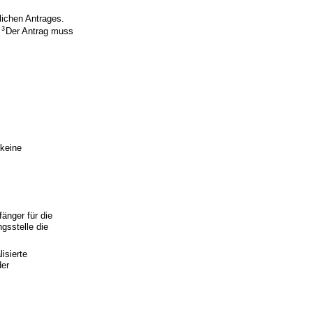
lichen Antrages.
3
.
Der Antrag muss
keine
änger für die
gsstelle die
isierte
der