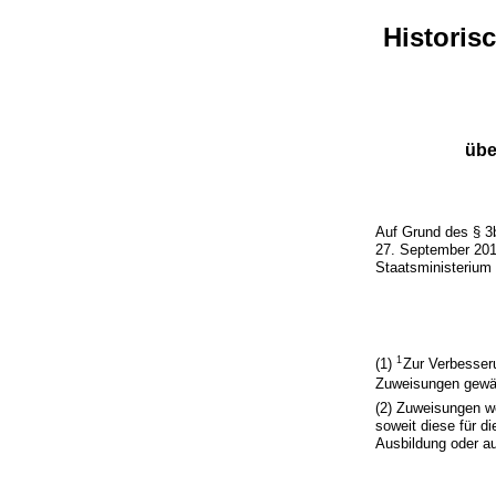
Historis
übe
Auf Grund des § 3
27. September 201
Staatsministerium
1
(1)
Zur Verbesser
Zuweisungen gewä
(2) Zuweisungen w
soweit diese für d
Ausbildung oder a