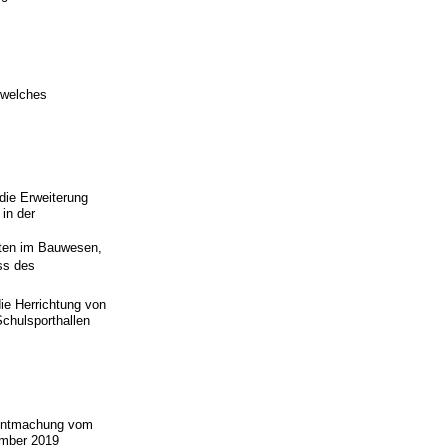
 welches
die Erweiterung
in der
sten im Bauwesen,
ss des
ie Herrichtung von
chulsporthallen
nntmachung vom
ember 2019