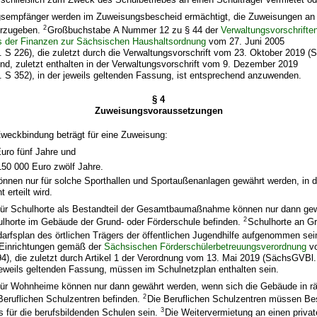
sempfänger werden im Zuweisungsbescheid ermächtigt, die Zuweisungen an 
2
erzugeben.
Großbuchstabe A Nummer 12 zu § 44 der
Verwaltungsvorschrift
s der Finanzen zur Sächsischen Haushaltsordnung
vom 27. Juni 2005
 S 226), die zuletzt durch die Verwaltungsvorschrift vom 23. Oktober 2019 (
nd, zuletzt enthalten in der Verwaltungsvorschrift vom 9. Dezember 2019
 S 352), in der jeweils geltenden Fassung, ist entsprechend anzuwenden.
§ 4
Zuweisungsvoraussetzungen
Zweckbindung beträgt für eine Zuweisung:
uro fünf Jahre und
150 000 Euro zwölf Jahre.
önnen nur für solche Sporthallen und Sportaußenanlagen gewährt werden, in
 erteilt wird.
ür Schulhorte als Bestandteil der Gesamtbaumaßnahme können nur dann gew
2
ulhorte im Gebäude der Grund- oder Förderschule befinden.
Schulhorte an G
arfsplan des örtlichen Trägers der öffentlichen Jugendhilfe aufgenommen se
 Einrichtungen gemäß der
Sächsischen Förderschülerbetreuungsverordnung
vo
), die zuletzt durch Artikel 1 der Verordnung vom 13. Mai 2019 (SächsGVBl.
 jeweils geltenden Fassung, müssen im Schulnetzplan enthalten sein.
ür Wohnheime können nur dann gewährt werden, wenn sich die Gebäude in r
2
Beruflichen Schulzentren befinden.
Die Beruflichen Schulzentren müssen Bes
3
s für die berufsbildenden Schulen sein.
Die Weitervermietung an einen privat