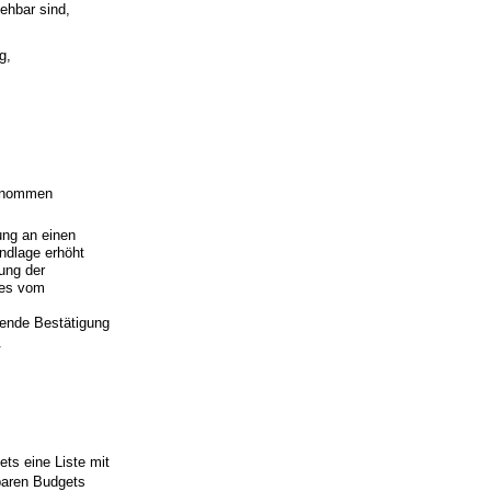
iehbar sind,
g,
genommen
ng an einen
ndlage erhöht
ung der
zes vom
hende Bestätigung
.
ets eine Liste mit
gbaren Budgets