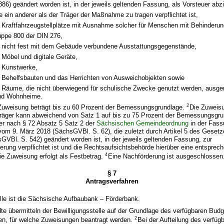
886) geändert worden ist, in der jeweils geltenden Fassung, als Vorsteuer abz
 ein anderer als der Träger der Maßnahme zu tragen verpflichtet ist,
 Kraftfahrzeugstellplätze mit Ausnahme solcher für Menschen mit Behinderun
uppe 800 der DIN 276,
 nicht fest mit dem Gebäude verbundene Ausstattungsgegenstände,
Möbel und digitale Geräte,
 Kunstwerke,
 Behelfsbauten und das Herrichten von Ausweichobjekten sowie
 Räume, die nicht überwiegend für schulische Zwecke genutzt werden, aus
und Wohnheime.
2
Zuweisung beträgt bis zu 60 Prozent der Bemessungsgrundlage.
Die Zuweisu
lträger kann abweichend von Satz 1 auf bis zu 75 Prozent der Bemessungsgru
er nach § 72 Absatz 5 Satz 2 der
Sächsischen Gemeindeordnung
in der Fass
m 9. März 2018 (SächsGVBl. S. 62), die zuletzt durch Artikel 5 des Geset
sGVBl. S. 542) geändert worden ist, in der jeweils geltenden Fassung, zur
erung verpflichtet ist und die Rechtsaufsichtsbehörde hierüber eine entsprec
4
ie Zuweisung erfolgt als Festbetrag.
Eine Nachförderung ist ausgeschlossen
§ 7
Antragsverfahren
elle ist die Sächsische Aufbaubank – Förderbank.
dte übermitteln der Bewilligungsstelle auf der Grundlage des verfügbaren Budg
2
, für welche Zuweisungen beantragt werden.
Bei der Aufteilung des verfü