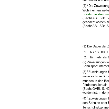
1
(4)
Die Zuweisung
Wohnheimen weit
Staatsministerium
(SächsABl. SDr. S.
geändert worden si
(SächsABl. SDr. S.
(1) Die Dauer der 
1.
bis 150 000 E
2.
für mehr als 
(2) Zuweisungen k
Schulsportunterricht
1
(3)
Zuweisungen f
wenn sich die Sch
müssen in den Bed
Förderschulen als
(SächsGVBl. S. 494
worden ist, in der
1
(4)
Zuweisungen f
den Schulen oder 
Teilschulnetzplane