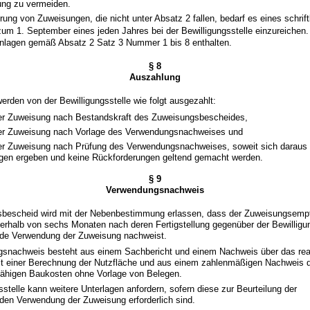
ung zu vermeiden.
ung von Zuweisungen, die nicht unter Absatz 2 fallen, bedarf es eines schrift
zum 1. September eines jeden Jahres bei der Bewilligungsstelle einzureichen
nlagen gemäß Absatz 2 Satz 3 Nummer 1 bis 8 enthalten.
§ 8
Auszahlung
rden von der Bewilligungsstelle wie folgt ausgezahlt:
er Zuweisung nach Bestandskraft des Zuweisungsbescheides,
er Zuweisung nach Vorlage des Verwendungsnachweises und
er Zuweisung nach Prüfung des Verwendungsnachweises, soweit sich daraus 
en ergeben und keine Rückforderungen geltend gemacht werden.
§ 9
Verwendungsnachweis
sbescheid wird mit der Nebenbestimmung erlassen, dass der Zuweisungsempf
halb von sechs Monaten nach deren Fertigstellung gegenüber der Bewilligun
de Verwendung der Zuweisung nachweist.
gsnachweis besteht aus einem Sachbericht und einem Nachweis über das real
 einer Berechnung der Nutzfläche und aus einem zahlenmäßigen Nachweis 
fähigen Baukosten ohne Vorlage von Belegen.
sstelle kann weitere Unterlagen anfordern, sofern diese zur Beurteilung der
en Verwendung der Zuweisung erforderlich sind.