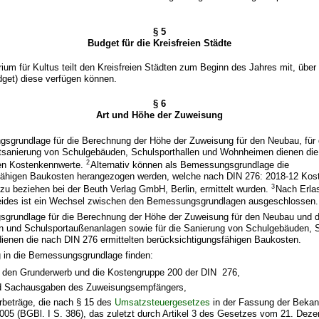
§ 5
Budget für die Kreisfreien Städte
ium für Kultus teilt den Kreisfreien Städten zum Beginn des Jahres mit, über
dget) diese verfügen können.
§ 6
Art und Höhe der Zuweisung
sgrundlage für die Berechnung der Höhe der Zuweisung für den Neubau, für 
tsanierung von Schulgebäuden, Schulsporthallen und Wohnheimen dienen die 
2
ten Kostenkennwerte.
Alternativ können als Bemessungsgrundlage die
fähigen Baukosten herangezogen werden, welche nach DIN 276: 2018-12 Ko
3
zu beziehen bei der Beuth Verlag GmbH, Berlin, ermittelt wurden.
Nach Erla
ides ist ein Wechsel zwischen den Bemessungsgrundlagen ausgeschlossen.
sgrundlage für die Berechnung der Höhe der Zuweisung für den Neubau und d
 und Schulsportaußenanlagen sowie für die Sanierung von Schulgebäuden, S
enen die nach DIN 276 ermittelten berücksichtigungsfähigen Baukosten.
g in die Bemessungsgrundlage finden:
 den Grunderwerb und die Kostengruppe 200 der DIN 276,
nd Sachausgaben des Zuweisungsempfängers,
beträge, die nach § 15 des
Umsatzsteuergesetzes
in der Fassung der Beka
2005 (BGBl. I S. 386), das zuletzt durch Artikel 3 des Gesetzes vom 21. Dez