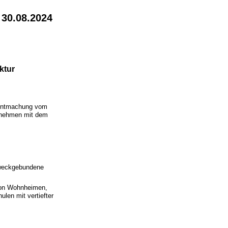
 30.08.2024
ktur
anntmachung vom
ernehmen mit dem
zweckgebundene
von Wohnheimen,
ulen mit vertiefter