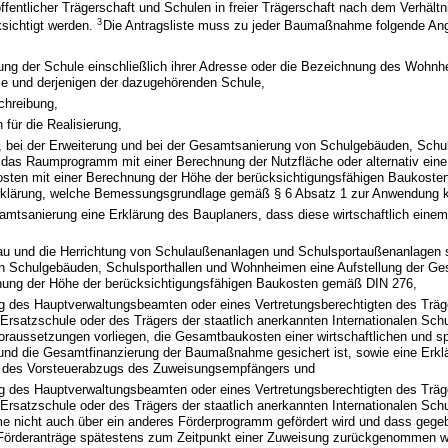
ffentlicher Trägerschaft und Schulen in freier Trägerschaft nach dem Verhältni
3
ksichtigt werden.
Die Antragsliste muss zu jeder Baumaßnahme folgende An
ung der Schule einschließlich ihrer Adresse oder die Bezeichnung des Wohnhe
se und derjenigen der dazugehörenden Schule,
chreibung,
 für die Realisierung,
 bei der Erweiterung und bei der Gesamtsanierung von Schulgebäuden, Schul
as Raumprogramm mit einer Berechnung der Nutzfläche oder alternativ eine 
ten mit einer Berechnung der Höhe der berücksichtigungsfähigen Baukost
rklärung, welche Bemessungsgrundlage gemäß § 6 Absatz 1 zur Anwendung 
samtsanierung eine Erklärung des Bauplaners, dass diese wirtschaftlich eine
au und die Herrichtung von Schulaußenanlagen und Schulsportaußenanlagen s
n Schulgebäuden, Schulsporthallen und Wohnheimen eine Aufstellung der G
nung der Höhe der berücksichtigungsfähigen Baukosten gemäß DIN 276,
ng des Hauptverwaltungsbeamten oder eines Vertretungsberechtigten des Träg
rsatzschule oder des Trägers der staatlich anerkannten Internationalen Schu
raussetzungen vorliegen, die Gesamtbaukosten einer wirtschaftlichen und 
und die Gesamtfinanzierung der Baumaßnahme gesichert ist, sowie eine Erkl
 des Vorsteuerabzugs des Zuweisungsempfängers und
ng des Hauptverwaltungsbeamten oder eines Vertretungsberechtigten des Träg
rsatzschule oder des Trägers der staatlich anerkannten Internationalen Schu
nicht auch über ein anderes Förderprogramm gefördert wird und dass gegebe
 Förderanträge spätestens zum Zeitpunkt einer Zuweisung zurückgenommen w