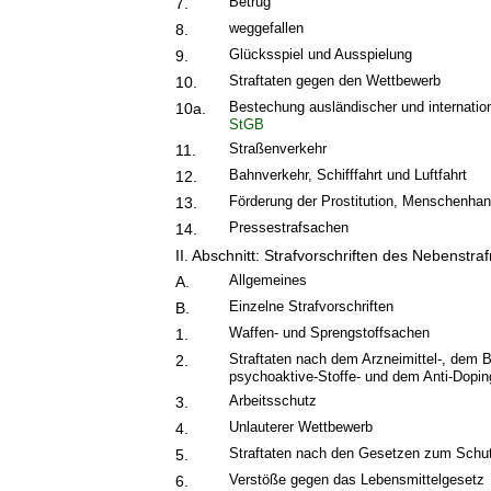
Betrug
7.
weggefallen
8.
Glücksspiel und Ausspielung
9.
Straftaten gegen den Wettbewerb
10.
Bestechung ausländischer und internatio
10a.
StGB
Straßenverkehr
11.
Bahnverkehr, Schifffahrt und Luftfahrt
12.
Förderung der Prostitution, Menschenhan
13.
Pressestrafsachen
14.
II. Abschnitt: Strafvorschriften des Nebenstra
Allgemeines
A.
Einzelne Strafvorschriften
B.
Waffen- und Sprengstoffsachen
1.
Straftaten nach dem Arzneimittel-, dem 
2.
psychoaktive-Stoffe- und dem Anti-Dopi
Arbeitsschutz
3.
Unlauterer Wettbewerb
4.
Straftaten nach den Gesetzen zum Schut
5.
Verstöße gegen das Lebensmittelgesetz
6.