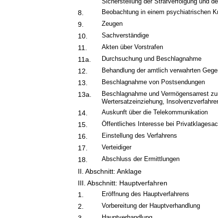
Sicherstellung der Strafverfolgung und de
Beobachtung in einem psychiatrischen 
8.
Zeugen
9.
Sachverständige
10.
Akten über Vorstrafen
11.
Durchsuchung und Beschlagnahme
11a.
Behandlung der amtlich verwahrten Geg
12.
Beschlagnahme von Postsendungen
13.
Beschlagnahme und Vermögensarrest zur 
13a.
Wertersatzeinziehung, Insolvenzverfahre
Auskunft über die Telekommunikation
14.
Öffentliches Interesse bei Privatklagesa
15.
Einstellung des Verfahrens
16.
Verteidiger
17.
Abschluss der Ermittlungen
18.
II. Abschnitt: Anklage
III. Abschnitt: Hauptverfahren
Eröffnung des Hauptverfahrens
1.
Vorbereitung der Hauptverhandlung
2.
Hauptverhandlung