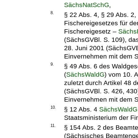
SächsNatSchG
,
8.
§ 22 Abs. 4, § 29 Abs. 2,
Fischereigesetzes für d
Fischereigesetz –
Sächs
(SächsGVBl. S. 109), da
28. Juni 2001 (SächsGVBl
Einvernehmen mit dem St
9.
§ 49 Abs. 6 des Waldges
(
SächsWaldG
) vom 10. A
zuletzt durch Artikel 48
(SächsGVBl. S. 426, 430)
Einvernehmen mit dem St
10.
§ 12 Abs. 4
SächsWaldG
Staatsministerium der F
11.
§ 154 Abs. 2 des Beamte
(Sächsisches Beamteng