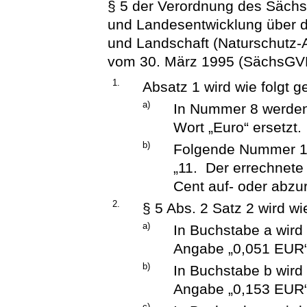
§ 5 der Verordnung des Sächs
und Landesentwicklung über de
und Landschaft (Naturschutz
vom 30. März 1995 (SächsGVBl.
1.
Absatz 1 wird wie folgt g
a)
In Nummer 8 werden
Wort „Euro“ ersetzt.
b)
Folgende Nummer 11
„11. Der errechnete
Cent auf- oder abzu
2.
§ 5 Abs. 2 Satz 2 wird wi
a)
In Buchstabe a wird
Angabe „0,051 EUR“ 
b)
In Buchstabe b wird
Angabe „0,153 EUR“ 
c)