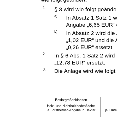
1.
§ 3 wird wie folgt geänder
a)
In Absatz 1 Satz 1 
Angabe „6,65 EUR“ e
b)
In Absatz 2 wird di
„1,02 EUR“ und die
„0,26 EUR“ ersetzt.
2.
In § 6 Abs. 1 Satz 2 wir
„12,78 EUR“ ersetzt.
3.
Die Anlage wird wie folgt
Besitzgrößenklassen
Holz- und Nichtholzbodenfläche
je Forstbetrieb Angabe in Hektar
je Ernt