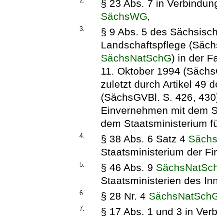
2.
§ 23 Abs. 7 in Verbindun
SächsWG
,
3.
§ 9 Abs. 5 des Sächsisc
Landschaftspflege (Säch
SächsNatSchG
) in der
11. Oktober 1994 (Sächs
zuletzt durch Artikel 49
(SächsGVBl. S. 426, 430)
Einvernehmen mit dem S
dem Staatsministerium fü
4.
§ 38 Abs. 6 Satz 4
Säch
Staatsministerium der F
5.
§ 46 Abs. 9
SächsNatSc
Staatsministerien des In
6.
§ 28 Nr. 4
SächsNatSch
7.
§ 17 Abs. 1 und 3 in Verb