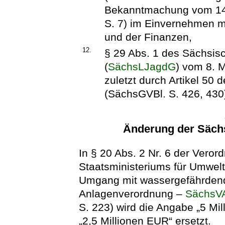
Bekanntmachung vom 14.
S. 7) im Einvernehmen mi
und der Finanzen,
12.
§ 29 Abs. 1 des Sächsi
(
SächsLJagdG
) vom 8. 
zuletzt durch Artikel 50
(SächsGVBl. S. 426, 430)
Änderung der Säch
In § 20 Abs. 2 Nr. 6 der Vero
Staatsministeriums für Umwel
Umgang mit wassergefährdend
Anlagenverordnung –
SächsV
S. 223) wird die Angabe „5 Mi
„2,5 Millionen EUR“ ersetzt.