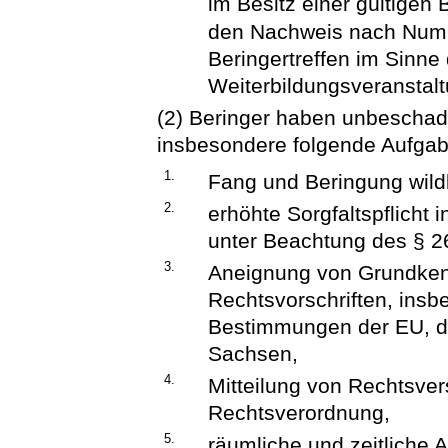
im Besitz einer gültigen
den Nachweis nach Numm
Beringertreffen im Sinne 
Weiterbildungsveranstalt
(2) Beringer haben unbescha
insbesondere folgende Aufgab
1.
Fang und Beringung wild
2.
erhöhte Sorgfaltspflicht
unter Beachtung des § 2
3.
Aneignung von Grundken
Rechtsvorschriften, insb
Bestimmungen der EU, d
Sachsen,
4.
Mitteilung von Rechtsver
Rechtsverordnung,
5.
räumliche und zeitliche