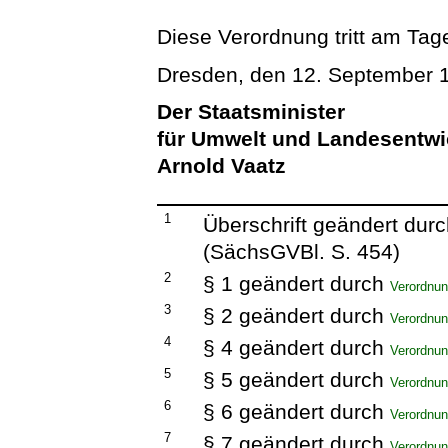
Diese Verordnung tritt am Tage
Dresden, den 12. September 
Der Staatsminister
für Umwelt und Landesentw
Arnold Vaatz
1
Überschrift geändert dur
(SächsGVBl. S. 454)
2
§ 1 geändert durch
Verordnun
3
§ 2 geändert durch
Verordnun
4
§ 4 geändert durch
Verordnun
5
§ 5 geändert durch
Verordnun
6
§ 6 geändert durch
Verordnun
7
§ 7 geändert durch
Verordnun