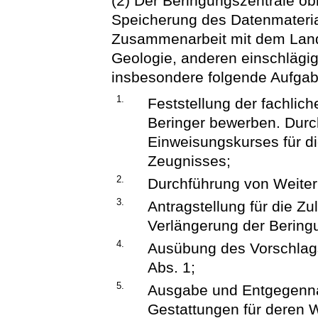
(2) Der Beringungszentrale o
Speicherung des Datenmateria
Zusammenarbeit mit dem Land
Geologie, anderen einschlägi
insbesondere folgende Aufga
1.
Feststellung der fachlic
Beringer bewerben. Durc
Einweisungskurses für d
Zeugnisses;
2.
Durchführung von Weiter
3.
Antragstellung für die Z
Verlängerung der Bering
4.
Ausübung des Vorschlag
Abs. 1;
5.
Ausgabe und Entgegenna
Gestattungen für deren W