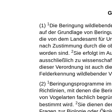
G
1
(1)
Die Beringung wildlebende
auf der Grundlage von Berin
die von dem Landesamt für Um
nach Zustimmung durch die o
2
worden sind.
Sie erfolgt im A
ausschließlich zu wissenscha
dieser Verordnung ist auch di
Felderkennung wildlebender V
1
(2)
Beringungsprogramme im 
Richtlinien, mit denen die Be
von Vogelarten fachlich begrün
2
bestimmt wird.
Sie dienen de
Fragen zur Biologie oder Ökol