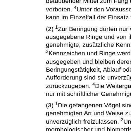
betäubender Mittel zum Fang 
4
verboten.
Unter den Vorausse
kann im Einzelfall der Einsat
1
(2)
Zur Beringung dürfen nur
ausgegebene Ringe und von ih
genehmigte, zusätzliche Ken
2
Kennzeichen und Ringe werd
ausgegeben und bleiben dere
Beringungstätigkeit, Ablauf o
Aufforderung sind sie unverzü
4
zurückzugeben.
Die Weiterg
nur mit schriftlicher Genehmig
1
(3)
Die gefangenen Vögel sind
genehmigten Art und Weise z
2
unverzüglich freizulassen.
Un
morphologischer und biometri