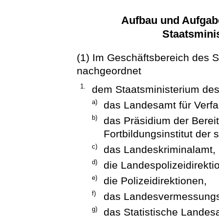
Aufbau und Aufgab
Staatsmini
(1) Im Geschäftsbereich des S
nachgeordnet
1.
dem Staatsministerium des
a)
das Landesamt für Verf
b)
das Präsidium der Berei
Fortbildungsinstitut der 
c)
das Landeskriminalamt,
d)
die Landespolizeidirekti
e)
die Polizeidirektionen,
f)
das Landesvermessung
g)
das Statistische Landes