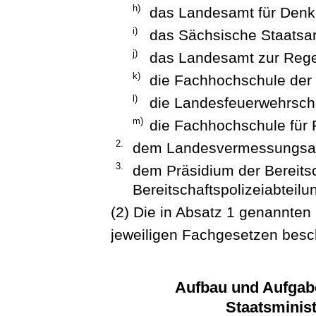
h)
das Landesamt für Denk
i)
das Sächsische Staatsar
j)
das Landesamt zur Rege
k)
die Fachhochschule der
l)
die Landesfeuerwehrsch
m)
die Fachhochschule für 
2.
dem Landesvermessungsam
3.
dem Präsidium der Bereitsc
Bereitschaftspolizeiabteilu
(2) Die in Absatz 1 genannte
jeweiligen Fachgesetzen bes
Aufbau und Aufgab
Staatsminis