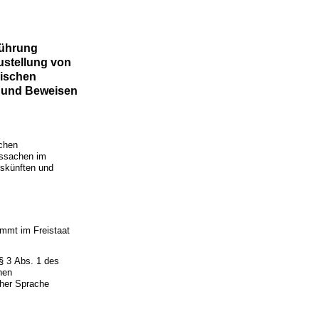
führung
stellung von
äischen
 und Beweisen
schen
gssachen im
skünften und
immt im Freistaat
§ 3 Abs. 1 des
hen
cher Sprache