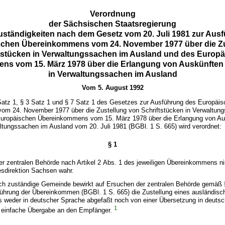
Verordnung
der Sächsischen Staatsregierung
uständigkeiten nach dem Gesetz vom 20. Juli 1981 zur Aus
schen Übereinkommens vom 24. November 1977 über die Zu
tstücken in Verwaltungssachen im Ausland und des Europ
ns vom 15. März 1978 über die Erlangung von Auskünften
in Verwaltungssachen im Ausland
Vom 5. August 1992
Satz 1, § 3 Satz 1 und § 7 Satz 1 des Gesetzes zur Ausführung des Europäi
m 24. November 1977 über die Zustellung von Schriftstücken in Verwaltun
uropäischen Übereinkommens vom 15. März 1978 über die Erlangung von Au
tungssachen im Ausland vom 20. Juli 1981 (BGBl. 1 S. 665) wird verordnet:
§ 1
er zentralen Behörde nach Artikel 2 Abs. 1 des jeweiligen Übereinkommens n
sdirektion Sachsen wahr.
tlich zuständige Gemeinde bewirkt auf Ersuchen der zentralen Behörde gemäß 
ührung der Übereinkommen (BGBl. 1 S. 665) die Zustellung eines ausländisc
as weder in deutscher Sprache abgefaßt noch von einer Übersetzung in deuts
1
ch einfache Übergabe an den Empfänger.