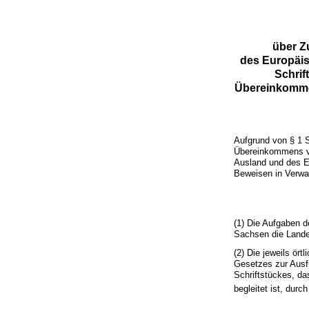
über Z
des Europäi
Schrif
Übereinkomme
Aufgrund von § 1 
Übereinkommens vo
Ausland und des E
Beweisen in Verwal
(1) Die Aufgaben d
Sachsen die Lande
(2) Die jeweils ör
Gesetzes zur Ausf
Schriftstückes, d
begleitet ist, dur