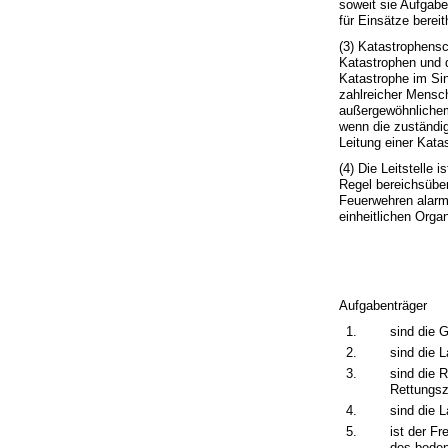
soweit sie Aufgab
für Einsätze bereit
(3) Katastrophens
Katastrophen und d
Katastrophe im Si
zahlreicher Mensc
außergewöhnlichem
wenn die zuständig
Leitung einer Kat
(4) Die Leitstelle 
Regel bereichsüber
Feuerwehren alarmi
einheitlichen Orga
Aufgabenträger
1.
sind die 
2.
sind die 
3.
sind die 
Rettungs
4.
sind die 
5.
ist der F
des bode