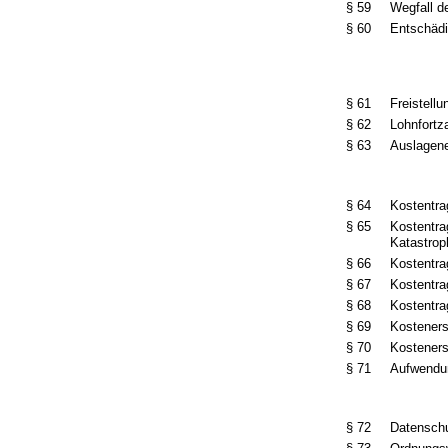
§ 59
Wegfall d
§ 60
Entschäd
§ 61
Freistellu
§ 62
Lohnfortz
§ 63
Auslagen
§ 64
Kostentr
§ 65
Kostentra
Katastrop
§ 66
Kostentra
§ 67
Kostentra
§ 68
Kostentra
§ 69
Kosteners
§ 70
Kostener
§ 71
Aufwendun
§ 72
Datensch