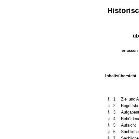
Histori
üb
erlassen 
Inhaltsübersicht
§ 1
Ziel und 
§ 2
Begriffs
§ 3
Aufgabent
§ 4
Behörden
§ 5
Aufsicht
§ 6
Sachliche
§ 7
Sachliche