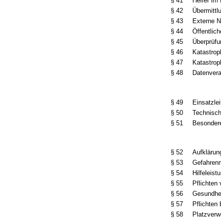
§ 41
Helfer im
§ 42
Übermittl
§ 43
Externe No
§ 44
Öffentlic
§ 45
Überprüfu
§ 46
Katastrop
§ 47
Katastro
§ 48
Datenver
§ 49
Einsatzle
§ 50
Technisch
§ 51
Besondere
§ 52
Aufklärun
§ 53
Gefahrenm
§ 54
Hilfeleist
§ 55
Pflichten
§ 56
Gesundhe
§ 57
Pflichten
§ 58
Platzver