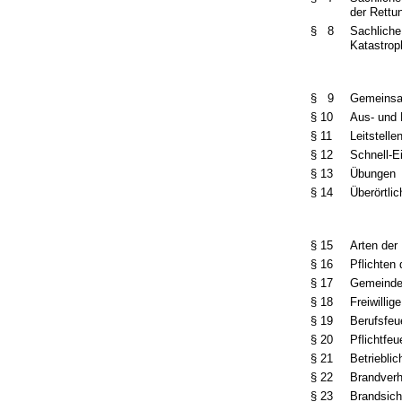
der Rett
§ 8
Sachliche
Katastro
§ 9
Gemeinsa
§ 10
Aus- und 
§ 11
Leitstelle
§ 12
Schnell-E
§ 13
Übungen
§ 14
Überörtli
§ 15
Arten der
§ 16
Pflichten
§ 17
Gemeindew
§ 18
Freiwilli
§ 19
Berufsfeu
§ 20
Pflichtfe
§ 21
Betriebli
§ 22
Brandver
§ 23
Brandsic