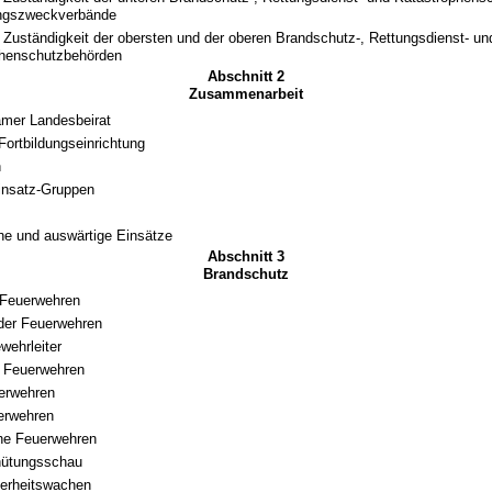
ungszweckverbände
 Zuständigkeit der obersten und der oberen Brandschutz-, Rettungsdienst- un
phenschutzbehörden
Abschnitt 2
Zusammenarbeit
mer Landesbeirat
Fortbildungseinrichtung
n
insatz-Gruppen
che und auswärtige Einsätze
Abschnitt 3
Brandschutz
 Feuerwehren
 der Feuerwehren
ehrleiter
ge Feuerwehren
erwehren
uerwehren
che Feuerwehren
hütungsschau
herheitswachen