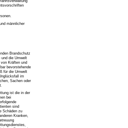
fahrtsverwaltung
tsvorschriften
rsonen.
 und männlicher
enden Brandschutz
te und die Umwelt
 von Kräften und
elbar bevorstehende
ß für die Umwelt
Unglücksfall im
nschen, Sachen oder
t.
tung ist die in der
men bei
 erfolgende
tienten sind
che Schäden zu
 anderen Kranken,
Betreuung
ttungsdienstes,