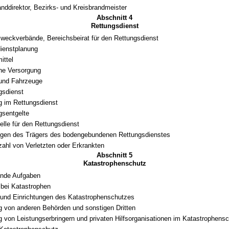
nddirektor, Bezirks- und Kreisbrandmeister
Abschnitt 4
Rettungsdienst
weckverbände, Bereichsbeirat für den Rettungsdienst
ienstplanung
ittel
che Versorgung
 und Fahrzeuge
ngsdienst
g im Rettungsdienst
sentgelte
elle für den Rettungsdienst
ngen des Trägers des bodengebundenen Rettungsdienstes
ahl von Verletzten oder Erkrankten
Abschnitt 5
Katastrophenschutz
ende Aufgaben
bei Katastrophen
 und Einrichtungen des Katastrophenschutzes
g von anderen Behörden und sonstigen Dritten
g von Leistungserbringern und privaten Hilfsorganisationen im Katastrophens