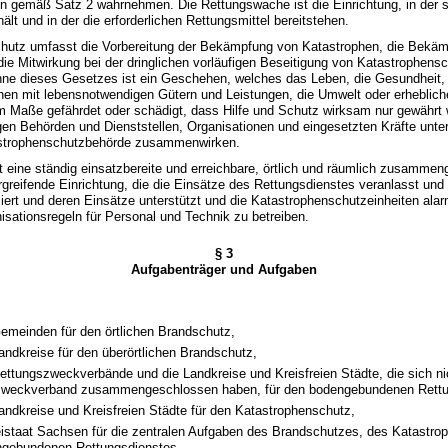
en gemäß Satz 2 wahrnehmen. Die Rettungswache ist die Einrichtung, in der 
hält und in der die erforderlichen Rettungsmittel bereitstehen.
chutz umfasst die Vorbereitung der Bekämpfung von Katastrophen, die Bekä
ie Mitwirkung bei der dringlichen vorläufigen Beseitigung von Katastrophens
nne dieses Gesetzes ist ein Geschehen, welches das Leben, die Gesundheit,
hen mit lebensnotwendigen Gütern und Leistungen, die Umwelt oder erheblich
 Maße gefährdet oder schädigt, dass Hilfe und Schutz wirksam nur gewährt
en Behörden und Dienststellen, Organisationen und eingesetzten Kräfte unter 
astrophenschutzbehörde zusammenwirken.
ist eine ständig einsatzbereite und erreichbare, örtlich und räumlich zusammen
greifende Einrichtung, die die Einsätze des Rettungsdienstes veranlasst und 
ert und deren Einsätze unterstützt und die Katastrophenschutzeinheiten alarm
nisationsregeln für Personal und Technik zu betreiben.
§ 3
Aufgabenträger und Aufgaben
Gemeinden für den örtlichen Brandschutz,
Landkreise für den überörtlichen Brandschutz,
Rettungszweckverbände und die Landkreise und Kreisfreien Städte, die sich n
zweckverband zusammengeschlossen haben, für den bodengebundenen Rettu
Landkreise und Kreisfreien Städte für den Katastrophenschutz,
reistaat Sachsen für die zentralen Aufgaben des Brandschutzes, des Katastr
ngebundenen Rettungsdienstes,