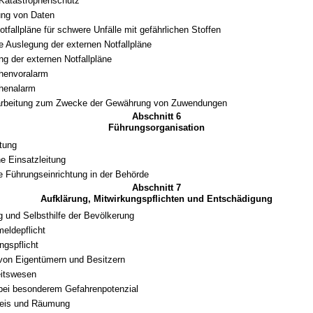
 Katastrophenschutz
ung von Daten
tfallpläne für schwere Unfälle mit gefährlichen Stoffen
he Auslegung der externen Notfallpläne
ng der externen Notfallpläne
henvoralarm
phenalarm
arbeitung zum Zwecke der Gewährung von Zuwendungen
Abschnitt 6
Führungsorganisation
itung
e Einsatzleitung
 Führungseinrichtung in der Behörde
Abschnitt 7
Aufklärung, Mitwirkungspflichten und Entschädigung
g und Selbsthilfe der Bevölkerung
eldepflicht
ungspflicht
 von Eigentümern und Besitzern
itswesen
 bei besonderem Gefahrenpotenzial
weis und Räumung