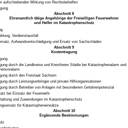
er aufschiebenden Wirkung von Rechtsbehelfen
igung
Abschnitt 8
Ehrenamtlich tätige Angehörige der Freiwilligen Feuerwehren
und Helfer im Katastrophenschutz
ng
ahlung, Verdienstausfall
ersatz, Aufwandsentschädigung und Ersatz von Sachschäden
Abschnitt 9
Kostentragung
agung
gung durch die Landkreise und Kreisfreien Städte bei Katastrophenalarm und
henvoralarm
gung durch den Freistaat Sachsen
gung durch Leistungserbringer und private Hilfsorganisationen
gung durch Betreiber von Anlagen mit besonderem Gefahrenpotenzial
atz bei Einsatz der Feuerwehr
stattung und Zuwendungen im Katastrophenschutz
gsersatz für Katastropheneinsätze
Abschnitt 10
Ergänzende Bestimmungen
utz