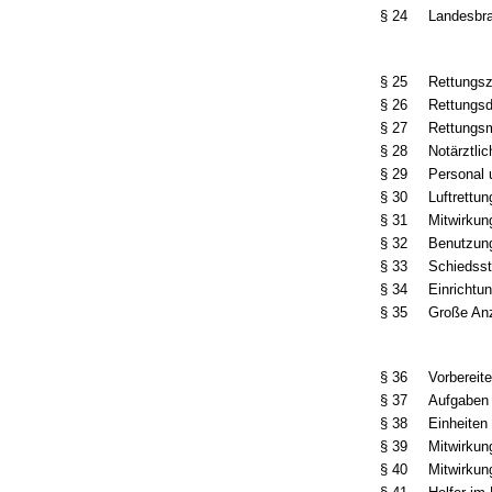
§ 24
Landesbra
§ 25
Rettungsz
§ 26
Rettungsd
§ 27
Rettungsm
§ 28
Notärztli
§ 29
Personal
§ 30
Luftrettu
§ 31
Mitwirkun
§ 32
Benutzung
§ 33
Schiedsst
§ 34
Einrichtu
§ 35
Große Anz
§ 36
Vorbereit
§ 37
Aufgaben 
§ 38
Einheiten
§ 39
Mitwirkun
§ 40
Mitwirkun