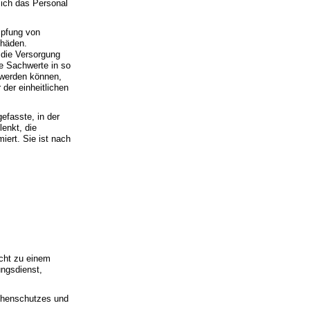
sich das Personal
mpfung von
chäden.
 die Versorgung
e Sachwerte in so
 werden können,
der einheitlichen
gefasste, in der
lenkt, die
iert. Sie ist nach
icht zu einem
ngsdienst,
ophenschutzes und