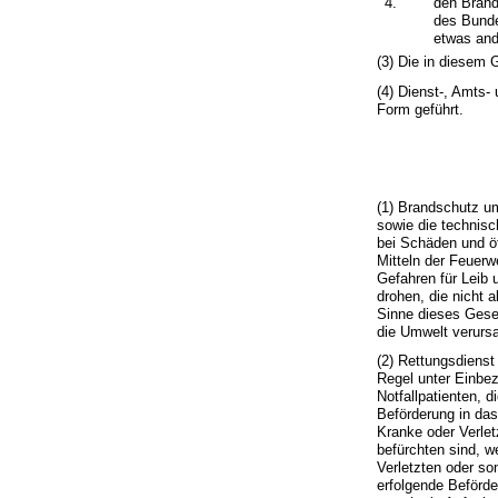
4.
den Brand
des Bunde
etwas and
(3) Die in diesem
(4) Dienst-, Amts
Form geführt.
(1) Brandschutz u
sowie die technisc
bei Schäden und öf
Mitteln der Feuerw
Gefahren für Leib
drohen, die nicht 
Sinne dieses Geset
die Umwelt verursa
(2) Rettungsdienst 
Regel unter Einbe
Notfallpatienten, d
Beförderung in das
Kranke oder Verlet
befürchten sind, w
Verletzten oder son
erfolgende Beförd