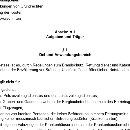
idrigkeiten
nkungen von Grundrechten
ng der Kosten
vorschriften
Abschnitt 1
Aufgaben und Träger
§ 1
Ziel und Anwendungsbereich
esetzes ist es, durch Regelungen zum Brandschutz, Rettungsdienst und Katas
chutz der Bevölkerung vor Bränden, Unglücksfällen, öffentlichen Notständen
ilt nicht für
ngsdienst
s Polizeivollzugsdienstes und des Justizvollzugsdienstes,
r Gruben- und Gasschutzwehren der Bergbaubetriebe innerhalb des Betriebs
t Flugzeugen,
derung von kranken Personen, die keiner Beförderung in einem Rettungsmittel
ng keiner medizinisch-fachlichen Betreuung bedürfen (Krankenfahrten),
it eigenen Fahrzeugen der Krankenhäuser innerhalb der Krankenhausbereiche