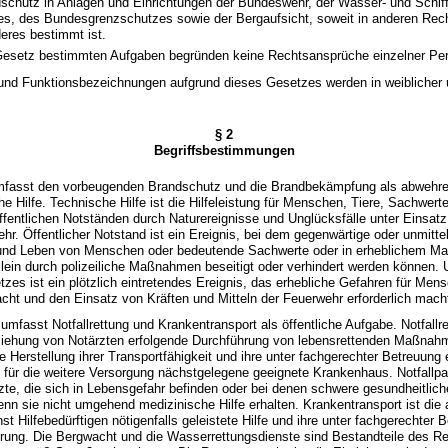
schutz in Anlagen und Einrichtungen der Bundeswehr, der Wasser- und Schiff
s, des Bundesgrenzschutzes sowie der Bergaufsicht, soweit in anderen Rech
eres bestimmt ist.
 Gesetz bestimmten Aufgaben begründen keine Rechtsansprüche einzelner Pe
- und Funktionsbezeichnungen aufgrund dieses Gesetzes werden in weiblicher
§ 2
Begriffsbestimmungen
mfasst den vorbeugenden Brandschutz und die Brandbekämpfung als abwehr
he Hilfe. Technische Hilfe ist die Hilfeleistung für Menschen, Tiere, Sachwer
fentlichen Notständen durch Naturereignisse und Unglücksfälle unter Einsatz
ehr. Öffentlicher Notstand ist ein Ereignis, bei dem gegenwärtige oder unmitt
 und Leben von Menschen oder bedeutende Sachwerte oder in erheblichem Ma
allein durch polizeiliche Maßnahmen beseitigt oder verhindert werden können. 
zes ist ein plötzlich eintretendes Ereignis, das erhebliche Gefahren für Me
cht und den Einsatz von Kräften und Mitteln der Feuerwehr erforderlich mach
umfasst Notfallrettung und Krankentransport als öffentliche Aufgabe. Notfallret
ziehung von Notärzten erfolgende Durchführung von lebensrettenden Maßnah
ie Herstellung ihrer Transportfähigkeit und ihre unter fachgerechter Betreuung
 für die weitere Versorgung nächstgelegene geeignete Krankenhaus. Notfallpa
zte, die sich in Lebensgefahr befinden oder bei denen schwere gesundheitli
enn sie nicht umgehend medizinische Hilfe erhalten. Krankentransport ist die
st Hilfebedürftigen nötigenfalls geleistete Hilfe und ihre unter fachgerechter 
erung. Die Bergwacht und die Wasserrettungsdienste sind Bestandteile des Re