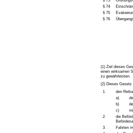
§ 73
Ordnungsw
§ 74
Einschrä
§ 75
Evaluieru
§ 76
Übergangs
(1) Ziel dieses G
einen wirksamen S
zu gewährleisten.
(2) Dieses Gesetz g
1.
den Rettu
a)
de
b)
de
c)
mi
2.
die Beför
Beförderu
3.
Fahrten m