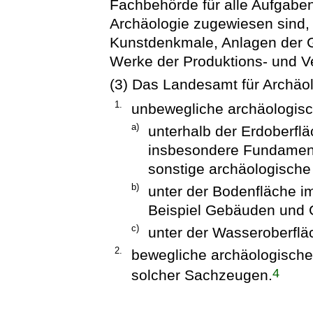
Fachbehörde für alle Aufgaben
Archäologie zugewiesen sind,
Kunstdenkmale, Anlagen der G
Werke der Produktions- und 
(3) Das Landesamt für Archäol
1.
unbewegliche archäologis
a)
unterhalb der Erdoberf
insbesondere Fundament
sonstige archäologische
b)
unter der Bodenfläche i
Beispiel Gebäuden und 
c)
unter der Wasseroberflä
2.
bewegliche archäologisc
4
solcher Sachzeugen.