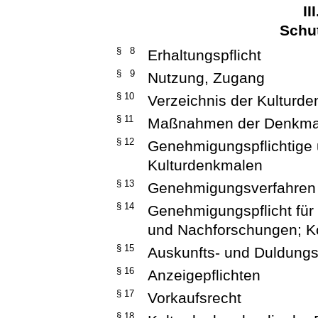
II
Schut
§ 8
Erhaltungspflicht
§ 9
Nutzung, Zugang
§ 10
Verzeichnis der Kulturd
§ 11
Maßnahmen der Denkma
§ 12
Genehmigungspflichtige 
Kulturdenkmalen
§ 13
Genehmigungsverfahren
§ 14
Genehmigungspflicht für
und Nachforschungen; Ko
§ 15
Auskunfts- und Duldungs
§ 16
Anzeigepflichten
§ 17
Vorkaufsrecht
§ 18