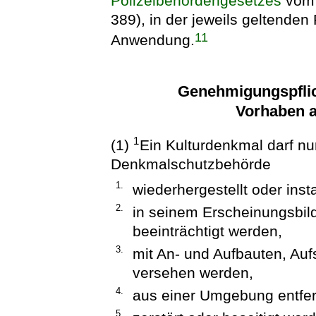
Polizeibehördengesetzes
vom 
389), in der jeweils geltende
11
Anwendung.
Genehmigungspflich
Vorhaben 
1
(1)
Ein Kulturdenkmal darf n
Denkmalschutzbehörde
1.
wiederhergestellt oder ins
2.
in seinem Erscheinungsbild
beeinträchtigt werden,
3.
mit An- und Aufbauten, Auf
versehen werden,
4.
aus einer Umgebung entfer
5.