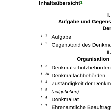
1
Inhaltsübersicht
I
Aufgabe und Gegens
De
§ 1
Aufgabe
§ 2
Gegenstand des Denkma
I
Organisation
§ 3
Denkmalschutzbehörden
§ 3a
Denkmalfachbehörden
§ 4
Zuständigkeit der Denk
§ 5
(aufgehoben)
§ 6
Denkmalrat
§ 7
Ehrenamtliche Beauftrag