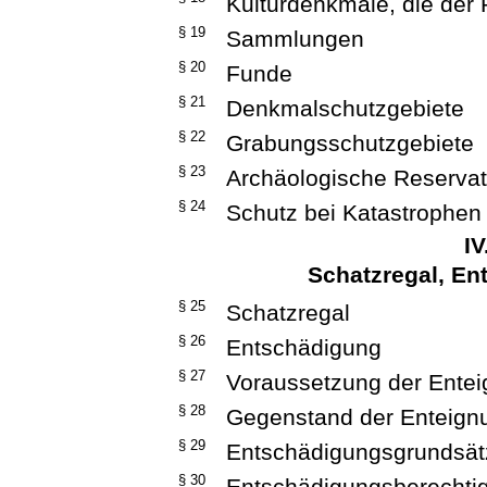
Kulturdenkmale, die der
§ 19
Sammlungen
§ 20
Funde
§ 21
Denkmalschutzgebiete
§ 22
Grabungsschutzgebiete
§ 23
Archäologische Reserva
§ 24
Schutz bei Katastrophen
IV
Schatzregal, En
§ 25
Schatzregal
§ 26
Entschädigung
§ 27
Voraussetzung der Ente
§ 28
Gegenstand der Enteign
§ 29
Entschädigungsgrundsät
§ 30
Entschädigungsberechtig