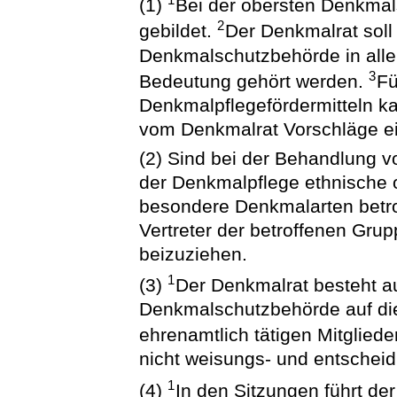
1
(1)
Bei der obersten Denkmal
2
gebildet.
Der Denkmalrat soll
Denkmalschutzbehörde in alle
3
Bedeutung gehört werden.
Fü
Denkmalpflegefördermitteln k
vom Denkmalrat Vorschläge e
(2) Sind bei der Behandlung 
der Denkmalpflege ethnische 
besondere Denkmalarten betro
Vertreter der betroffenen Gru
beizuziehen.
1
(3)
Der Denkmalrat besteht a
Denkmalschutzbehörde auf die
ehrenamtlich tätigen Mitgliede
nicht weisungs- und entsche
1
(4)
In den Sitzungen führt der