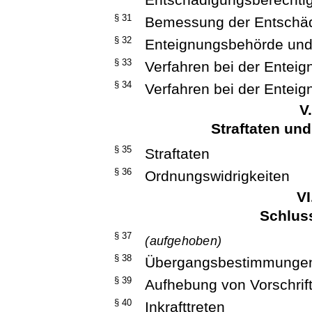
§ 31
Bemessung der Entschä
§ 32
Enteignungsbehörde und
§ 33
Verfahren bei der Entei
§ 34
Verfahren bei der Entei
V
Straftaten un
§ 35
Straftaten
§ 36
Ordnungswidrigkeiten
VI
Schlus
§ 37
(aufgehoben)
§ 38
Übergangsbestimmunge
§ 39
Aufhebung von Vorschrif
§ 40
Inkrafttreten