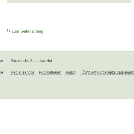
zum Seitenanfang
er
Sächsische Staatskanzlei
le
Medienservice
Publikationen
Amt24
FÖMISAX Fördermitteldatenbank