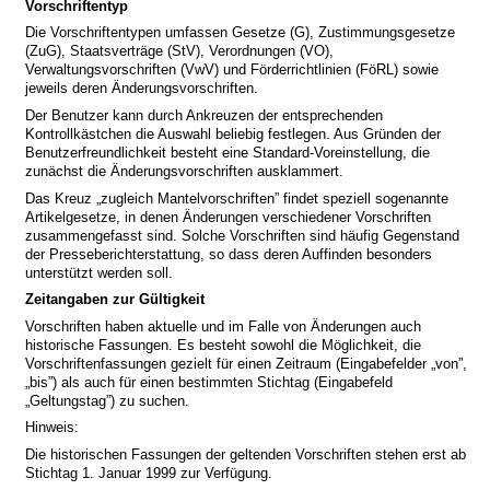
Vorschriftentyp
Die Vorschriftentypen umfassen Gesetze (G), Zustimmungsgesetze
(ZuG), Staatsverträge (StV), Verordnungen (VO),
Verwaltungsvorschriften (VwV) und Förderrichtlinien (FöRL) sowie
jeweils deren Änderungsvorschriften.
Der Benutzer kann durch Ankreuzen der entsprechenden
Kontrollkästchen die Auswahl beliebig festlegen. Aus Gründen der
Benutzerfreundlichkeit besteht eine Standard-Voreinstellung, die
zunächst die Änderungsvorschriften ausklammert.
Das Kreuz „zugleich Mantelvorschriften” findet speziell sogenannte
Artikelgesetze, in denen Änderungen verschiedener Vorschriften
zusammengefasst sind. Solche Vorschriften sind häufig Gegenstand
der Presseberichterstattung, so dass deren Auffinden besonders
unterstützt werden soll.
Zeitangaben zur Gültigkeit
Vorschriften haben aktuelle und im Falle von Änderungen auch
historische Fassungen. Es besteht sowohl die Möglichkeit, die
Vorschriftenfassungen gezielt für einen Zeitraum (Eingabefelder „von”,
„bis”) als auch für einen bestimmten Stichtag (Eingabefeld
„Geltungstag”) zu suchen.
Hinweis:
Die historischen Fassungen der geltenden Vorschriften stehen erst ab
Stichtag 1. Januar 1999 zur Verfügung.