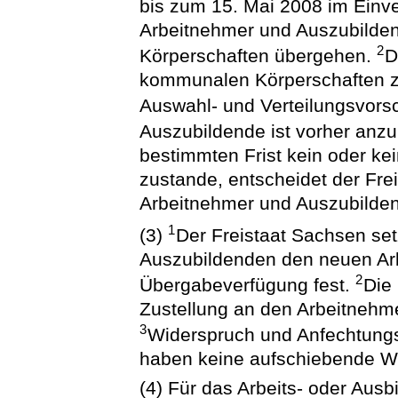
bis zum 15. Mai 2008 im Einv
Arbeitnehmer und Auszubilde
2
Körperschaften übergehen.
D
kommunalen Körperschaften z
Auswahl- und Verteilungsvors
Auszubildende ist vorher anz
bestimmten Frist kein oder ke
zustande, entscheidet der Fr
Arbeitnehmer und Auszubilde
1
(3)
Der Freistaat Sachsen se
Auszubildenden den neuen Arb
2
Übergabeverfügung fest.
Die
Zustellung an den Arbeitnehm
3
Widerspruch und Anfechtung
haben keine aufschiebende W
(4) Für das Arbeits- oder Ausb