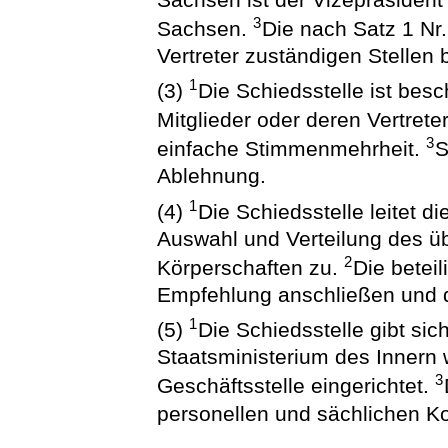
3
Sachsen.
Die nach Satz 1 Nr
Vertreter zuständigen Stellen 
1
(3)
Die Schiedsstelle ist besc
Mitglieder oder deren Vertrete
3
einfache Stimmenmehrheit.
S
Ablehnung.
1
(4)
Die Schiedsstelle leitet 
Auswahl und Verteilung des ü
2
Körperschaften zu.
Die betei
Empfehlung anschließen und d
1
(5)
Die Schiedsstelle gibt si
Staatsministerium des Innern w
3
Geschäftsstelle eingerichtet.
personellen und sächlichen Ko