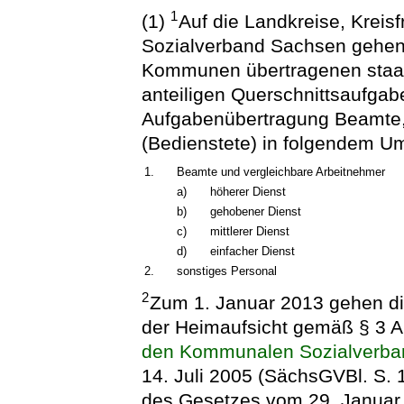
1
(1)
Auf die Landkreise, Krei
Sozialverband Sachsen gehen
Kommunen übertragenen staat
anteiligen Querschnittsaufgab
Aufgabenübertragung Beamte,
(Bedienstete) in folgendem U
1.
Beamte und vergleichbare Arbeitnehmer
a)
höherer Dienst
b)
gehobener Dienst
c)
mittlerer Dienst
d)
einfacher Dienst
2.
sonstiges Personal
2
Zum 1. Januar 2013 gehen d
der Heimaufsicht gemäß § 3 A
den Kommunalen Sozialverb
14. Juli 2005 (SächsGVBl. S. 1
des Gesetzes vom 29. Januar