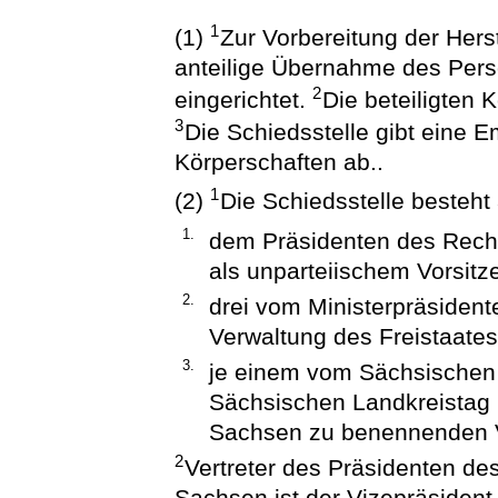
1
(1)
Zur Vorbereitung der Her
anteilige Übernahme des Perso
2
eingerichtet.
Die beteiligten 
3
Die Schiedsstelle gibt eine E
Körperschaften ab..
1
(2)
Die Schiedsstelle besteht
1.
dem Präsidenten des Rech
als unparteiischem Vorsitz
2.
drei vom Ministerpräsident
Verwaltung des Freistaates
3.
je einem vom Sächsischen
Sächsischen Landkreistag
Sachsen zu benennenden Ver
2
Vertreter des Präsidenten d
Sachsen ist der Vizepräsiden