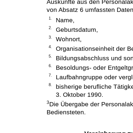
Auskünfte aus den Personalak
von Absatz 6 umfassten Daten 
1.
Name,
2.
Geburtsdatum,
3.
Wohnort,
4.
Organisationseinheit der B
5.
Bildungsabschluss und sons
6.
Besoldungs- oder Entgeltg
7.
Laufbahngruppe oder verg
8.
bisherige berufliche Tätigk
3. Oktober 1990.
3
Die Übergabe der Personalakt
Bediensteten.