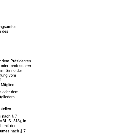
fungsamtes
n des
er dem Präsidenten
 oder -professoren
 im Sinne der
chung vom
21
Mitglied.
in oder dem
gliedern.
stellen.
s nach § 7
Bl. S. 318), in
h mit der
raumes nach § 7