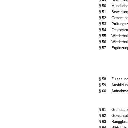
§ 50
Mündliche
§ 51
Bewertung
§ 52
Gesamtno
§ 53
Prüfungs
§ 54
Festsetz
§ 55
Wiederhol
§ 56
Wiederhol
§ 57
Ergänzung
§ 58
Zulassun
§ 59
Ausbildun
§ 60
Aufnahme
§ 61
Grundsat
§ 62
Gewichtet
§ 63
Ranggleic
§ 64
Härtefälle