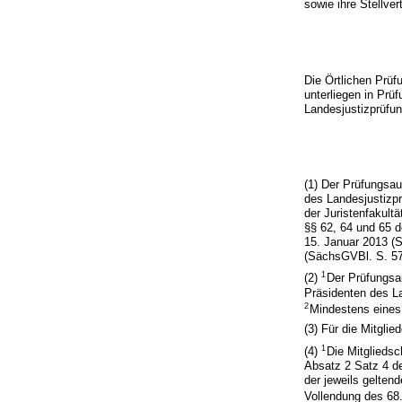
sowie ihre Stellve
Die Örtlichen Prüf
unterliegen in Prü
Landesjustizprüfu
(1) Der Prüfungsau
des Landesjustizpr
der Juristenfakult
§§ 62, 64 und 65 
15. Januar 2013 (
(SächsGVBl. S. 578
1
(2)
Der Prüfungsa
Präsidenten des La
2
Mindestens eines 
(3) Für die Mitglie
1
(4)
Die Mitglieds
Absatz 2 Satz 4 
der jeweils gelte
Vollendung des 68