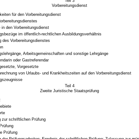
Teil 3
Vorbereitungsdienst
keiten für den Vorbereitungsdienst
Vorbereitungsdienstes
in den Vorbereitungsdienst
gsbezüge im öffentlich-rechtlichen Ausbildungsverhältnis
g des Vorbereitungsdienstes
on
gslehrgänge, Arbeitsgemeinschaften und sonstige Lehrgänge
endarin oder Gastreferendar
gesetzte, Vorgesetzte
nrechnung von Urlaubs- und Krankheitszeiten auf den Vorbereitungsdienst
ngszeugnisse
Teil 4
Zweite Juristische Staatsprüfung
z
ebiete
rte
 zur schriftlichen Prüfung
Prüfung
he Prüfung
 der Prüfungsarbeiten; Ergebnis der schriftlichen Prüfung; Zulassung zur mü