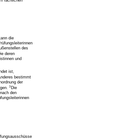
m fachlichen
kann die
rüfungsleiterinnen
Außenstellen des
wie deren
istinnen und
det ist,
Anderes bestimmt
Anordnung der
3
ngen.
Die
 nach den
fungsleiterinnen
Prüfungsausschüsse