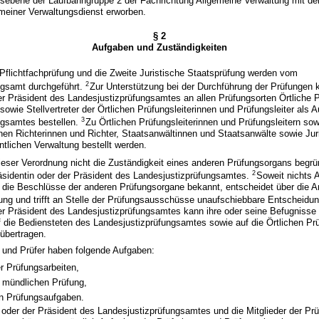
egsebene der Laufbahngruppe 2 der Fachrichtung Allgemeine Verwaltung mit de
meiner Verwaltungsdienst erworben.
§ 2
Aufgaben und Zuständigkeiten
 Pflichtfachprüfung und die Zweite Juristische Staatsprüfung werden vom
2
ngsamt durchgeführt.
Zur Unterstützung bei der Durchführung der Prüfungen 
er Präsident des Landesjustizprüfungsamtes an allen Prüfungsorten Örtliche P
sowie Stellvertreter der Örtlichen Prüfungsleiterinnen und Prüfungsleiter als 
3
ngsamtes bestellen.
Zu Örtlichen Prüfungsleiterinnen und Prüfungsleitern so
nnen Richterinnen und Richter, Staatsanwältinnen und Staatsanwälte sowie Jur
entlichen Verwaltung bestellt werden.
eser Verordnung nicht die Zuständigkeit eines anderen Prüfungsorgans begrün
2
äsidentin oder der Präsident des Landesjustizprüfungsamtes.
Soweit nichts 
 er die Beschlüsse der anderen Prüfungsorgane bekannt, entscheidet über die 
hung und trifft an Stelle der Prüfungsausschüsse unaufschiebbare Entscheidu
er Präsident des Landesjustizprüfungsamtes kann ihre oder seine Befugnisse
 die Bediensteten des Landesjustizprüfungsamtes sowie auf die Örtlichen Prü
 übertragen.
n und Prüfer haben folgende Aufgaben:
r Prüfungsarbeiten,
mündlichen Prüfung,
n Prüfungsaufgaben.
n oder der Präsident des Landesjustizprüfungsamtes und die Mitglieder der 