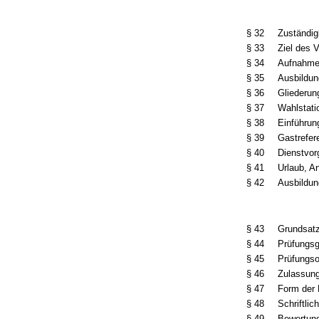
§ 32
Zuständig
§ 33
Ziel des 
§ 34
Aufnahme 
§ 35
Ausbildun
§ 36
Gliederun
§ 37
Wahlstati
§ 38
Einführun
§ 39
Gastrefer
§ 40
Dienstvor
§ 41
Urlaub, A
§ 42
Ausbildu
§ 43
Grundsat
§ 44
Prüfungsg
§ 45
Prüfungso
§ 46
Zulassung
§ 47
Form der 
§ 48
Schriftlic
§ 49
Bewertung