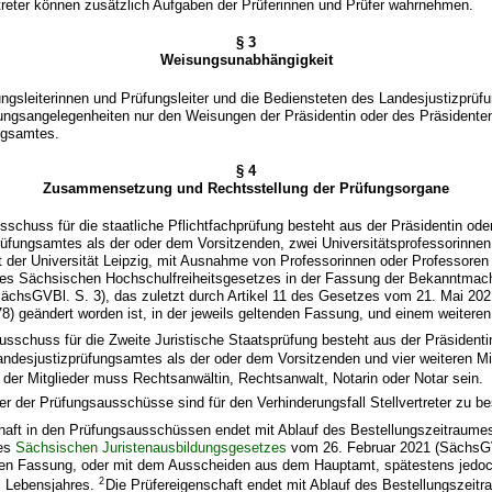
rtreter können zusätzlich Aufgaben der Prüferinnen und Prüfer wahrnehmen.
§ 3
Weisungsunabhängigkeit
ungsleiterinnen und Prüfungsleiter und die Bediensteten des Landesjustizprü
fungsangelegenheiten nur den Weisungen der Präsidentin oder des Präsidente
ngsamtes.
§ 4
Zusammensetzung und Rechtsstellung der Prüfungsorgane
sschuss für die staatliche Pflichtfachprüfung besteht aus der Präsidentin od
üfungsamtes als der oder dem Vorsitzenden, zwei Universitätsprofessorinnen
ät der Universität Leipzig, mit Ausnahme von Professorinnen oder Professoren
des Sächsischen Hochschulfreiheitsgesetzes in der Fassung der Bekanntma
SächsGVBl. S. 3), das zuletzt durch Artikel 11 des Gesetzes vom 21. Mai 20
) geändert worden ist, in der jeweils geltenden Fassung, und einem weiteren 
usschuss für die Zweite Juristische Staatsprüfung besteht aus der Präsident
ndesjustizprüfungsamtes als der oder dem Vorsitzenden und vier weiteren Mit
der Mitglieder muss Rechtsanwältin, Rechtsanwalt, Notarin oder Notar sein.
der der Prüfungsausschüsse sind für den Verhinderungsfall Stellvertreter zu be
chaft in den Prüfungsausschüssen endet mit Ablauf des Bestellungszeitraume
des
Sächsischen Juristenausbildungsgesetzes
vom 26. Februar 2021 (SächsGV
nden Fassung, oder mit dem Ausscheiden aus dem Hauptamt, spätestens jedoc
2
. Lebensjahres.
Die Prüfereigenschaft endet mit Ablauf des Bestellungszeit