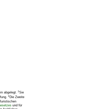
3
ium abgelegt.
Sie
4
üfung.
Die Zweite
uristischen
gesetzes
und für