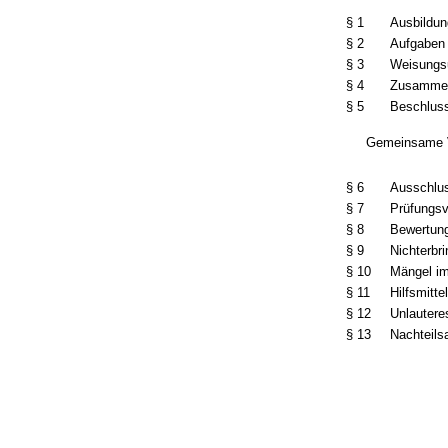
§ 1
Ausbildun
§ 2
Aufgaben 
§ 3
Weisungs
§ 4
Zusammen
§ 5
Beschlus
Gemeinsame Vo
§ 6
Ausschlus
§ 7
Prüfungsv
§ 8
Bewertun
§ 9
Nichterbr
§ 10
Mängel im
§ 11
Hilfsmitte
§ 12
Unlautere
§ 13
Nachteils