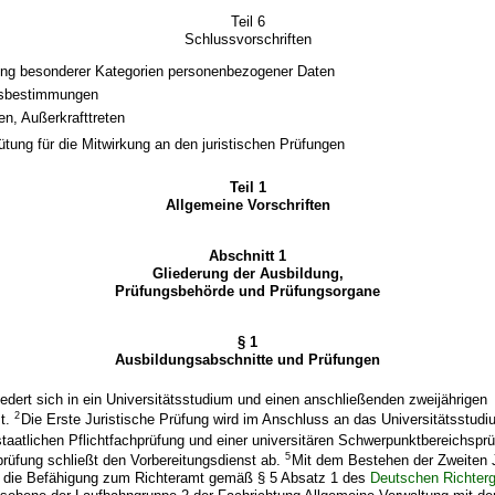
Teil 6
Schlussvorschriften
ung besonderer Kategorien personenbezogener Daten
sbestimmungen
ten, Außerkrafttreten
ütung für die Mitwirkung an den juristischen Prüfungen
Teil 1
Allgemeine Vorschriften
Abschnitt 1
Gliederung der Ausbildung,
Prüfungsbehörde und Prüfungsorgane
§ 1
Ausbildungsabschnitte und Prüfungen
iedert sich in ein Universitätsstudium und einen anschließenden zweijährigen
2
st.
Die Erste Juristische Prüfung wird im Anschluss an das Universitätsstud
staatlichen Pflichtfachprüfung und einer universitären Schwerpunktbereichspr
5
prüfung schließt den Vorbereitungsdienst ab.
Mit dem Bestehen der Zweiten J
d die Befähigung zum Richteramt gemäß § 5 Absatz 1 des
Deutschen Richter