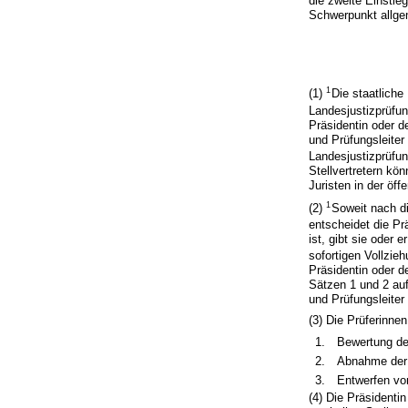
die zweite Einsti
Schwerpunkt allge
1
(1)
Die staatliche
Landesjustizprüfu
Präsidentin oder d
und Prüfungsleiter 
Landesjustizprüfu
Stellvertretern kö
Juristen in der öff
1
(2)
Soweit nach di
entscheidet die Pr
ist, gibt sie oder
sofortigen Vollzie
Präsidentin oder d
Sätzen 1 und 2 auf
und Prüfungsleiter
(3) Die Prüferinne
1.
Bewertung de
2.
Abnahme der 
3.
Entwerfen vo
(4) Die Präsidenti