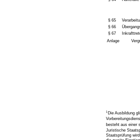
§ 65
Verarbeit
§ 66
Übergang
§ 67
Inkrafttre
Anlage
Verg
1
Die Ausbildung gl
Vorbereitungsdien
besteht aus einer 
Juristische Staats
Staatsprüfung wir