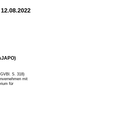
 12.08.2022
hsJAPO)
GVBl. S. 318)
Einvernehmen mit
rium für