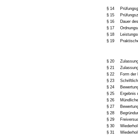
§ 14
Prüfungsg
§ 15
Prüfungs
§ 16
Dauer de
§ 17
Ordnungs
§ 18
Leistung
§ 19
Praktisch
§ 20
Zulassun
§ 21
Zulassung
§ 22
Form der 
§ 23
Schriftlic
§ 24
Bewertung
§ 25
Ergebnis 
§ 26
Mündliche
§ 27
Bewertung
§ 28
Begründu
§ 29
Freiversu
§ 30
Wiederhol
§ 31
Wiederhol