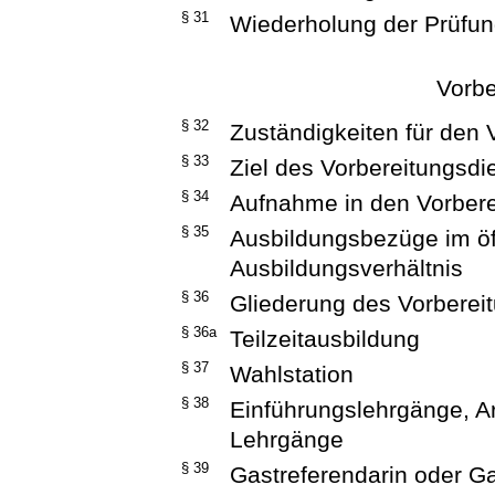
§ 31
Wiederholung der Prüfu
Vorbe
§ 32
Zuständigkeiten für den 
§ 33
Ziel des Vorbereitungsdi
§ 34
Aufnahme in den Vorbere
§ 35
Ausbildungsbezüge im öff
Ausbildungsverhältnis
§ 36
Gliederung des Vorberei
§ 36a
Teilzeitausbildung
§ 37
Wahlstation
§ 38
Einführungslehrgänge, A
Lehrgänge
§ 39
Gastreferendarin oder G