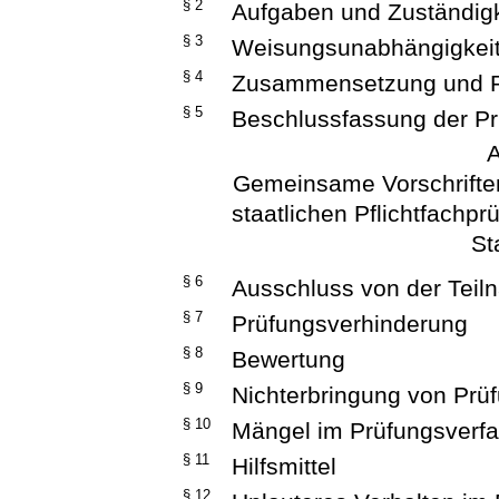
§ 2
Aufgaben und Zuständig
§ 3
Weisungsunabhängigkei
§ 4
Zusammensetzung und Re
§ 5
Beschlussfassung der P
A
Gemeinsame Vorschriften
staatlichen Pflichtfachpr
St
§ 6
Ausschluss von der Teil
§ 7
Prüfungsverhinderung
§ 8
Bewertung
§ 9
Nichterbringung von Prü
§ 10
Mängel im Prüfungsverf
§ 11
Hilfsmittel
§ 12