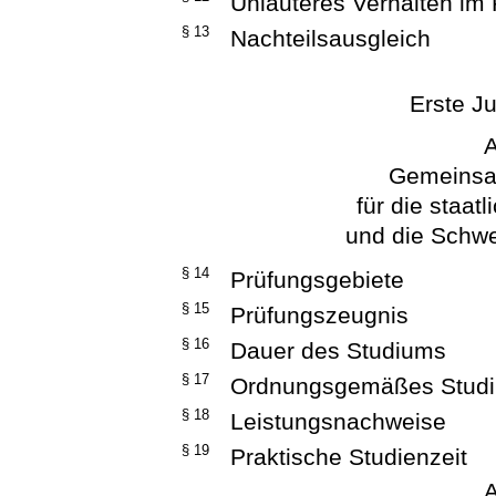
Unlauteres Verhalten im
§ 13
Nachteilsausgleich
Erste Ju
A
Gemeinsa
für die staat
und die Schw
§ 14
Prüfungsgebiete
§ 15
Prüfungszeugnis
§ 16
Dauer des Studiums
§ 17
Ordnungsgemäßes Stud
§ 18
Leistungsnachweise
§ 19
Praktische Studienzeit
A