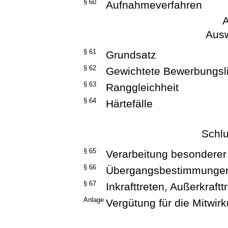
§ 60
Aufnahmeverfahren
A
Ausw
§ 61
Grundsatz
§ 62
Gewichtete Bewerbungsl
§ 63
Ranggleichheit
§ 64
Härtefälle
Schlu
§ 65
Verarbeitung besondere
§ 66
Übergangsbestimmunge
§ 67
Inkrafttreten, Außerkraftt
Anlage
Vergütung für die Mitwir