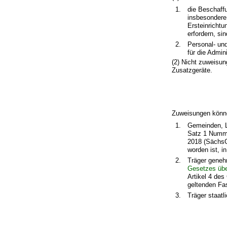
1.
die Beschaff
insbesondere
Ersteinrichtu
erfordern, si
2.
Personal- un
für die Admin
(2) Nicht zuweisun
Zusatzgeräte.
Zuweisungen könn
1.
Gemeinden, L
Satz 1 Numm
2018 (SächsG
worden ist, i
2.
Träger geneh
Gesetzes über
Artikel 4 de
geltenden Fa
3.
Träger staatl