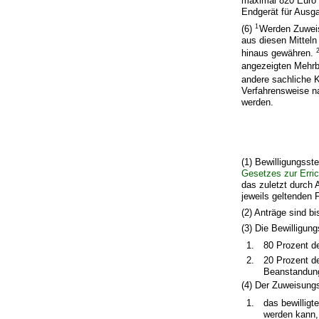
maximal 820 Euro 
Endgerät für Ausg
1
(6)
Werden Zuweis
aus diesen Mittel
hinaus gewähren.
angezeigten Mehrb
andere sachliche K
Verfahrensweise na
werden.
(1) Bewilligungss
Gesetzes zur Erri
das zuletzt durch 
jeweils geltenden 
(2) Anträge sind b
(3) Die Bewilligung
1.
80 Prozent d
2.
20 Prozent d
Beanstandung
(4) Der Zuweisungs
1.
das bewilligt
werden kann,