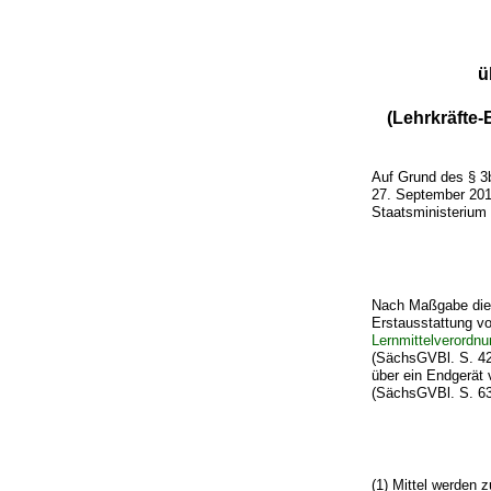
ü
(Lehrkräfte
Auf Grund des § 3
27. September 201
Staatsministerium
Nach Maßgabe dies
Erstausstattung v
Lernmittelverordn
(SächsGVBl. S. 428
über ein Endgerät
(SächsGVBl. S. 631
(1) Mittel werden 