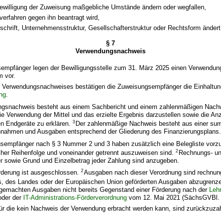
 Bewilligung der Zuweisung maßgebliche Umstände ändern oder wegfallen,
verfahren gegen ihn beantragt wird,
schrift, Unternehmensstruktur, Gesellschafterstruktur oder Rechtsform ändert
§ 7
Verwendungsnachweis
sempfänger legen der Bewilligungsstelle zum 31. März 2025 einen Verwendun
m vor.
es Verwendungsnachweises bestätigen die Zuweisungsempfänger die Einhaltu
ung
.
ngsnachweis besteht aus einem Sachbericht und einem zahlenmäßigen Nach
ie Verwendung der Mittel und das erzielte Ergebnis darzustellen sowie die An
3
en Endgeräte zu erklären.
Der zahlenmäßige Nachweis besteht aus einer su
innahmen und Ausgaben entsprechend der Gliederung des Finanzierungsplans
sempfänger nach § 3 Nummer 2 und 3 haben zusätzlich eine Belegliste vorzul
2
cher Reihenfolge und voneinander getrennt auszuweisen sind.
Rechnungs- un
 sowie Grund und Einzelbetrag jeder Zahlung sind anzugeben.
2
rderung ist ausgeschlossen.
Ausgaben nach dieser Verordnung sind rechnun
s, des Landes oder der Europäischen Union geförderten Ausgaben abzugrenz
d gemachten Ausgaben nicht bereits Gegenstand einer Förderung nach der
Leh
der der
IT-Administrations-Förderverordnung
vom 12. Mai 2021 (SächsGVBl. S
für die kein Nachweis der Verwendung erbracht werden kann, sind zurückzuza