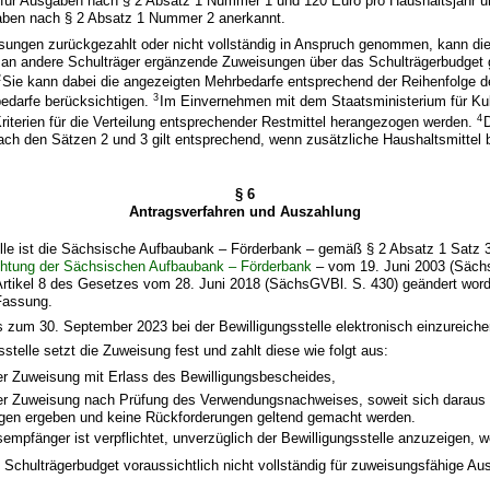
für Ausgaben nach § 2 Absatz 1 Nummer 1 und 120 Euro pro Haushaltsjahr 
aben nach § 2 Absatz 1 Nummer 2 anerkannt.
ungen zurückgezahlt oder nicht vollständig in Anspruch genommen, kann die 
n an andere Schulträger ergänzende Zuweisungen über das Schulträgerbudge
2
Sie kann dabei die angezeigten Mehrbedarfe entsprechend der Reihenfolge 
3
edarfe berücksichtigen.
Im Einvernehmen mit dem Staatsministerium für Ku
4
riterien für die Verteilung entsprechender Restmittel herangezogen werden.
ch den Sätzen 2 und 3 gilt entsprechend, wenn zusätzliche Haushaltsmittel be
§ 6
Antragsverfahren und Auszahlung
telle ist die Sächsische Aufbaubank – Förderbank – gemäß § 2 Absatz 1 Satz
chtung der Sächsischen Aufbaubank – Förderbank
– vom 19. Juni 2003 (Säch
Artikel 8 des Gesetzes vom 28. Juni 2018 (SächsGVBl. S. 430) geändert worde
Fassung.
is zum 30. September 2023 bei der Bewilligungsstelle elektronisch einzureiche
sstelle setzt die Zuweisung fest und zahlt diese wie folgt aus:
er Zuweisung mit Erlass des Bewilligungsbescheides,
er Zuweisung nach Prüfung des Verwendungsnachweises, soweit sich daraus 
en ergeben und keine Rückforderungen geltend gemacht werden.
empfänger ist verpflichtet, unverzüglich der Bewilligungsstelle anzuzeigen, 
e Schulträgerbudget voraussichtlich nicht vollständig für zuweisungsfähige A