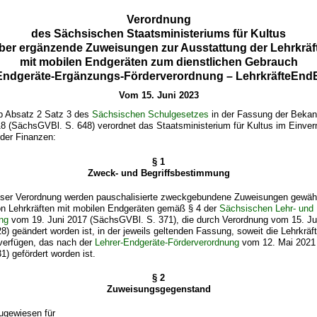
Verordnung
des Sächsischen Staatsministeriums für Kultus
ber ergänzende Zuweisungen zur Ausstattung der Lehrkräf
mit mobilen Endgeräten zum dienstlichen Gebrauch
-Endgeräte-Ergänzungs-Förderverordnung – LehrkräfteEn
Vom 15. Juni 2023
b Absatz 2 Satz 3 des
Sächsischen Schulgesetzes
in der Fassung der Bek
8 (SächsGVBl. S. 648) verordnet das Staatsministerium für Kultus im Einv
 der Finanzen:
§ 1
Zweck- und Begriffsbestimmung
er Verordnung werden pauschalisierte zweckgebundene Zuweisungen gewährt
on Lehrkräften mit mobilen Endgeräten gemäß § 4 der
Sächsischen Lehr- und
ung
vom 19. Juni 2017 (SächsGVBl. S. 371), die durch Verordnung vom 15. Ju
) geändert worden ist, in der jeweils geltenden Fassung, soweit die Lehrkräft
 verfügen, das nach der
Lehrer-Endgeräte-Förderverordnung
vom 12. Mai 2021
) gefördert worden ist.
§ 2
Zuweisungsgegenstand
zugewiesen für