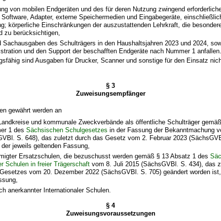
ung von mobilen Endgeräten und des für deren Nutzung zwingend erforderlich
 Software, Adapter, externe Speichermedien und Eingabegeräte, einschließlic
ng; körperliche Einschränkungen der auszustattenden Lehrkraft, die besonde
nd zu berücksichtigen,
d Sachausgaben des Schulträgers in den Haushaltsjahren 2023 und 2024, sowe
istration und den Support der beschafften Endgeräte nach Nummer 1 anfallen
gsfähig sind Ausgaben für Drucker, Scanner und sonstige für den Einsatz nicht
§ 3
Zuweisungsempfänger
en gewährt werden an
andkreise und kommunale Zweckverbände als öffentliche Schulträger gemäß
er 1 des
Sächsischen Schulgesetzes
in der Fassung der Bekanntmachung v
VBl. S. 648), das zuletzt durch das Gesetz vom 2. Februar 2023 (SächsGVBl
n der jeweils geltenden Fassung,
migter Ersatzschulen, die bezuschusst werden gemäß § 13 Absatz 1 des
Säc
 Schulen in freier Trägerschaft
vom 8. Juli 2015 (SächsGVBl. S. 434), das z
s Gesetzes vom 20. Dezember 2022 (SächsGVBl. S. 705) geändert worden ist, 
ssung,
ich anerkannter Internationaler Schulen.
§ 4
Zuweisungsvoraussetzungen