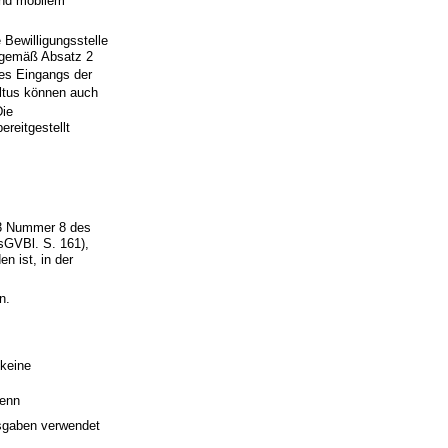
und mobilem
Bewilligungsstelle
t gemäß Absatz 2
des Eingangs der
ltus können auch
Die
reitgestellt
 3 Nummer 8 des
sGVBl. S. 161),
n ist, in der
n.
keine
wenn
usgaben verwendet