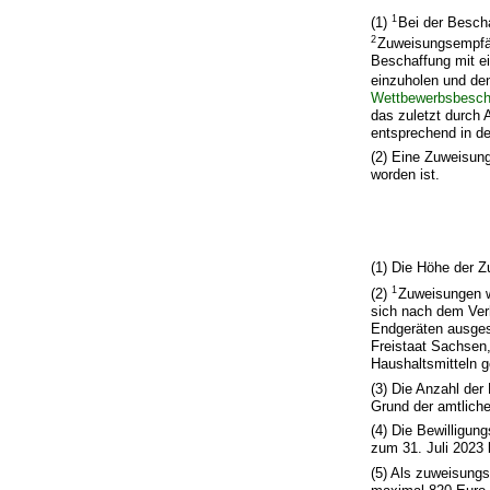
1
(1)
Bei der Bescha
2
Zuweisungsempfän
Beschaffung mit e
einzuholen und den
Wettbewerbsbesc
das zuletzt durch 
entsprechend in de
(2) Eine Zuweisung
worden ist.
(1) Die Höhe der 
1
(2)
Zuweisungen w
sich nach dem Verh
Endgeräten ausges
Freistaat Sachsen,
Haushaltsmitteln 
(3) Die Anzahl der 
Grund der amtliche
(4) Die Bewilligun
zum 31. Juli 2023 
(5) Als zuweisun