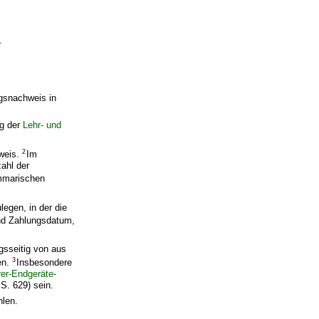
.
gsnachweis in
ng der
Lehr- und
2
weis.
Im
zahl der
mmarischen
.
egen, in der die
d Zahlungsdatum,
gsseitig von aus
3
en.
Insbesondere
rer-Endgeräte-
. 629) sein.
hlen.