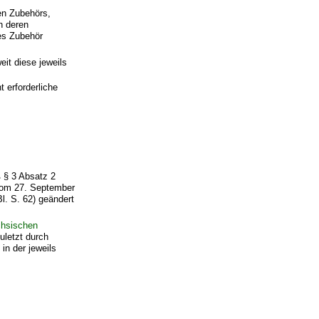
en Zubehörs,
h deren
res Zubehör
it diese jeweils
.
 erforderliche
 § 3 Absatz 2
om 27. September
. S. 62) geändert
hsischen
uletzt durch
in der jeweils