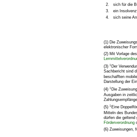
2.
sich für die
3.
ein Insolvenz
4.
sich seine An
(1) Die Zuweisung
elektronischer For
(2) Mit Vorlage d
Lernmittelverordn
1
(3)
Der Verwendu
Sachbericht sind d
beschafften mobil
Darstellung der E
1
(4)
Die Zuweisung
Ausgaben in zeitli
Zahlungsempfänger
1
(5)
Eine Doppelfö
Mitteln des Bunde
dürfen die gelten
Förderverordnung
o
(6) Zuweisungen, 