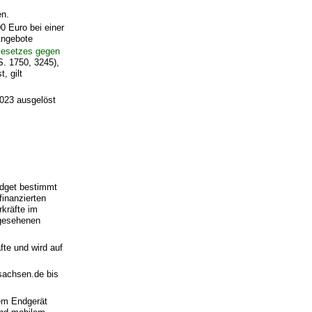
en.
 Euro bei einer
Angebote
esetzes gegen
. 1750, 3245),
, gilt
2023 ausgelöst
dget bestimmt
finanzierten
kräfte im
rgesehenen
fte und wird auf
.sachsen.de bis
em Endgerät