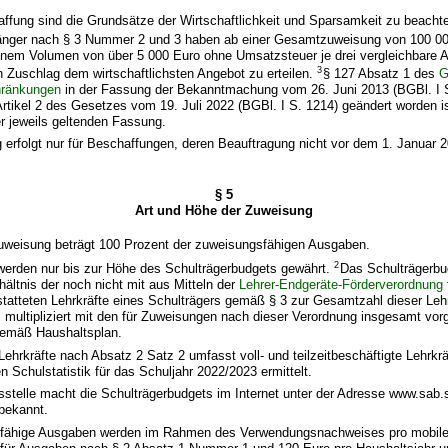
ffung sind die Grundsätze der Wirtschaftlichkeit und Sparsamkeit zu beacht
ger nach § 3 Nummer 2 und 3 haben ab einer Gesamtzuweisung von 100 000
inem Volumen von über 5 000 Euro ohne Umsatzsteuer je drei vergleichbare 
3
 Zuschlag dem wirtschaftlichsten Angebot zu erteilen.
§ 127 Absatz 1 des
G
hränkungen
in der Fassung der Bekanntmachung vom 26. Juni 2013 (BGBl. I S
Artikel 2 des Gesetzes vom 19. Juli 2022 (BGBl. I S. 1214) geändert worden ist
r jeweils geltenden Fassung.
 erfolgt nur für Beschaffungen, deren Beauftragung nicht vor dem 1. Januar 
§ 5
Art und Höhe der Zuweisung
Zuweisung beträgt 100 Prozent der zuweisungsfähigen Ausgaben.
2
erden nur bis zur Höhe des Schulträgerbudgets gewährt.
Das Schulträgerbu
ältnis der noch nicht mit aus Mitteln der
Lehrer-Endgeräte-Förderverordnung
tatteten Lehrkräfte eines Schulträgers gemäß § 3 zur Gesamtzahl dieser Lehr
 multipliziert mit den für Zuweisungen nach dieser Verordnung insgesamt vo
gemäß Haushaltsplan.
Lehrkräfte nach Absatz 2 Satz 2 umfasst voll- und teilzeitbeschäftigte Lehrkrä
n Schulstatistik für das Schuljahr 2022/2023 ermittelt.
gsstelle macht die Schulträgerbudgets im Internet unter der Adresse www.sab
bekannt.
gsfähige Ausgaben werden im Rahmen des Verwendungsnachweises pro mobil