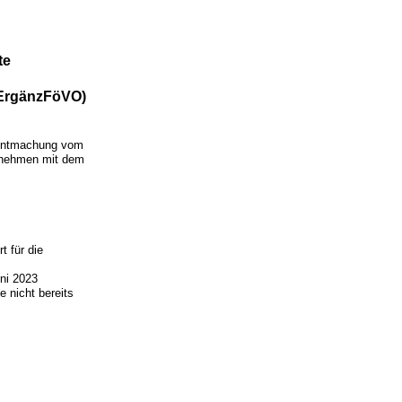
te
dErgänzFöVO)
anntmachung vom
ernehmen mit dem
 für die
ni 2023
e nicht bereits