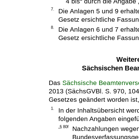
4 bis“ durch die Angabe 
7.
Die Anlagen 5 und 9 erhal
Gesetz ersichtliche Fassun
8.
Die Anlagen 6 und 7 erhal
Gesetz ersichtliche Fassun
Weiter
Sächsischen Bea
Das
Sächsische Beamtenvers
2013 (SächsGVBl. S. 970, 1045)
Gesetzes geändert worden ist, 
1.
In der Inhaltsübersicht we
folgenden Angaben eingefü
„§ 80f
Nachzahlungen wegen
Bundesverfassungsger