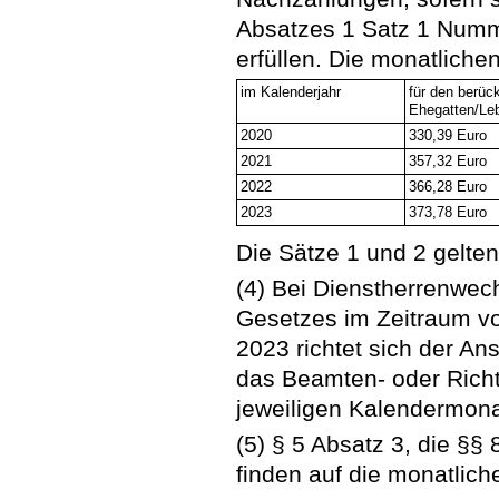
Absatzes 1 Satz 1 Numm
erfüllen. Die monatlich
im Kalenderjahr
für den berüc
Ehegatten/Le
2020
330,39 Euro
2021
357,32 Euro
2022
366,28 Euro
2023
373,78 Euro
Die Sätze 1 und 2 gelten 
(4) Bei Dienstherrenwec
Gesetzes im Zeitraum v
2023 richtet sich der A
das Beamten- oder Richt
jeweiligen Kalendermona
(5) § 5 Absatz 3, die §§
finden auf die monatli