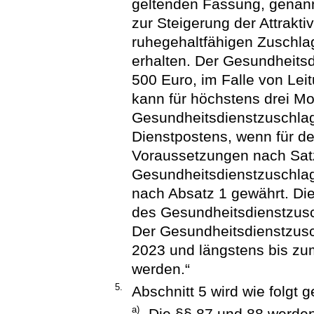
geltenden Fassung, gena
zur Steigerung der Attraktivi
ruhegehaltfähigen Zuschla
erhalten. Der Gesundheitsd
500 Euro, im Falle von Lei
kann für höchstens drei M
Gesundheitsdienstzuschlag
Dienstpostens, wenn für d
Voraussetzungen nach Satz 
Gesundheitsdienstzuschlag
nach Absatz 1 gewährt. Di
des Gesundheitsdienstzusch
Der Gesundheitsdienstzusc
2023 und längstens bis z
werden.“
5.
Abschnitt 5 wird wie folgt g
a)
Die §§ 87 und 88 werde