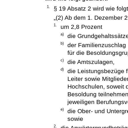
1.
§ 19 Absatz 2 wird wie folgt
„(2) Ab dem 1. Dezember 2
1.
um 2,8 Prozent
a)
die Grundgehaltssätz
b)
der Familienzuschlag
für die Besoldungsgru
c)
die Amtszulagen,
d)
die Leistungsbezüge f
Leiter sowie Mitglied
Hochschulen, soweit 
Besoldung teilnehmen
jeweiligen Berufungsve
e)
die Ober- und Unterg
sowie
2.
die Anwärtergrundbeträg