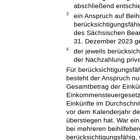
abschließend entschie
3.
ein Anspruch auf Beih
berücksichtigungsfäh
des Sächsischen Beam
31. Dezember 2023 g
4.
der jeweils berücksic
der Nachzahlung priva
Für berücksichtigungsfä
besteht der Anspruch nur
Gesamtbetrag der Einkün
Einkommensteuergesetze
Einkünfte im Durchschnit
vor dem Kalenderjahr de
überstiegen hat. War ei
bei mehreren beihilfebe
berücksichtigungsfähig,