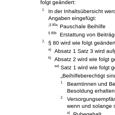
folgt geändert:
1.
In der Inhaltsübersicht we
Angaben eingefügt:
„§ 80a
Pauschale Beihilfe
§ 80b
Erstattung von Beiträ
2.
§ 80 wird wie folgt geändert
a)
Absatz 1 Satz 3 wird au
b)
Absatz 2 wird wie folgt g
aa)
Satz 1 wird wie folgt g
„Beihilfeberechtigt sin
1.
Beamtinnen und Be
Besoldung erhalten
2.
Versorgungsempfän
wenn und solange 
a)
Ruhegehalt,