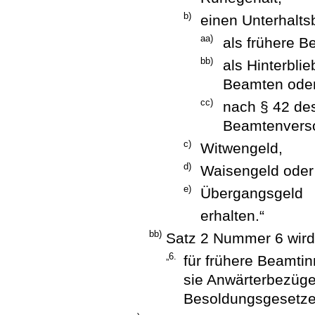
b)
einen Unterhalts
aa)
als frühere 
bb)
als Hinterbli
Beamten ode
cc)
nach § 42 de
Beamtenvers
c)
Witwengeld,
d)
Waisengeld oder
e)
Übergangsgeld
erhalten.“
bb)
Satz 2 Nummer 6 wird 
„6.
für frühere Beamti
sie Anwärterbezüg
Besoldungsgesetzes