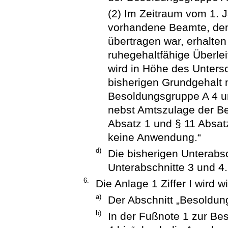
(2) Im Zeitraum vom 1. J
vorhandene Beamte, den
übertragen war, erhalten
ruhegehaltfähige Überle
wird in Höhe des Unter
bisherigen Grundgehalt 
Besoldungsgruppe A 4 
nebst Amtszulage der B
Absatz 1 und § 11 Absatz
keine Anwendung.“
d)
Die bisherigen Unterabs
Unterabschnitte 3 und 4.
6.
Die Anlage 1 Ziffer I wird w
a)
Der Abschnitt „Besoldun
b)
In der Fußnote 1 zur Be