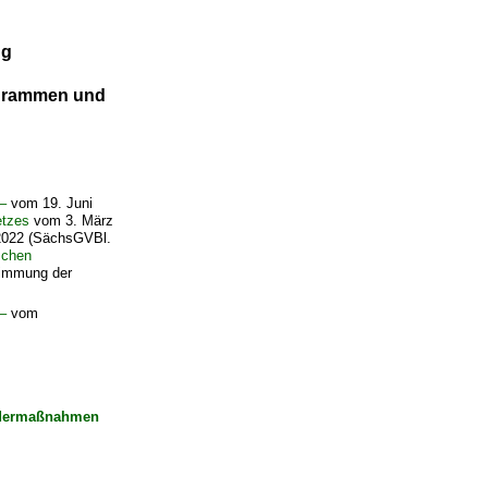
ng
ogrammen und
–
vom 19. Juni
tzes
vom 3. März
 2022 (SächsGVBl.
schen
timmung der
–
vom
ördermaßnahmen