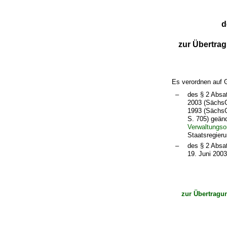
d
zur Übertra
Es verordnen auf 
–
des § 2 Absa
2003 (SächsG
1993 (SächsG
S. 705) geän
Verwaltungso
Staatsregier
–
des § 2 Absa
19. Juni 200
zur Übertragu