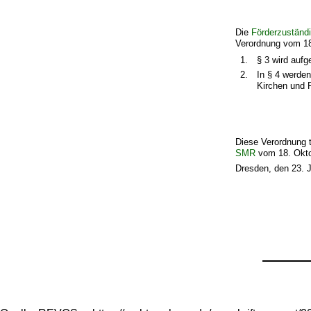
Die
Förderzuständ
Verordnung vom 18.
1.
§ 3 wird aufg
2.
In § 4 werden
Kirchen und R
Diese Verordnung tr
SMR
vom 18. Okto
Dresden, den 23. J