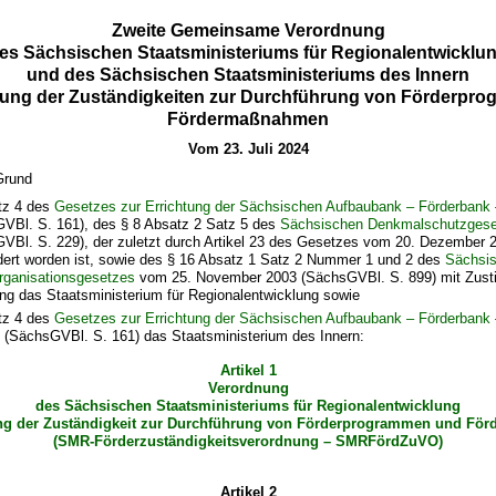
Zweite Gemeinsame Verordnung
es Sächsischen Staatsministeriums für Regionalentwicklu
und des Sächsischen Staatsministeriums des Innern
gung der Zuständigkeiten zur Durchführung von Förderpr
Fördermaßnahmen
Vom 23. Juli 2024
Grund
tz 4 des
Gesetzes zur Errichtung der Sächsischen Aufbaubank – Förderbank 
VBl. S. 161), des § 8 Absatz 2 Satz 5 des
Sächsischen Denkmalschutzgese
VBl. S. 229), der zuletzt durch Artikel 23 des Gesetzes vom 20. Dezember
dert worden ist, sowie des § 16 Absatz 1 Satz 2 Nummer 1 und 2 des
Sächsi
rganisationsgesetzes
vom 25. November 2003 (SächsGVBl. S. 899) mit Zus
ung das Staatsministerium für Regionalentwicklung sowie
tz 4 des
Gesetzes zur Errichtung der Sächsischen Aufbaubank – Förderbank 
3 (SächsGVBl. S. 161) das Staatsministerium des Innern:
Artikel 1
Verordnung
des Sächsischen Staatsministeriums für Regionalentwicklung
ng der Zuständigkeit zur Durchführung von Förderprogrammen und F
(SMR-Förderzuständigkeitsverordnung – SMRFördZuVO)
Artikel 2