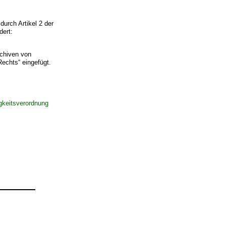
urch Artikel 2 der
dert:
rchiven von
echts“ eingefügt.
gkeitsverordnung