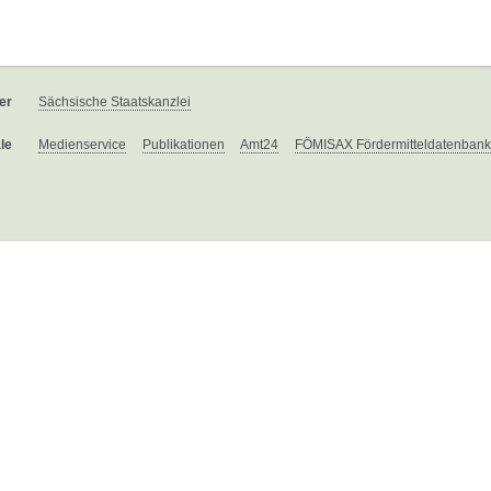
er
Sächsische Staatskanzlei
le
Medienservice
Publikationen
Amt24
FÖMISAX Fördermitteldatenbank