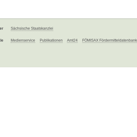
er
Sächsische Staatskanzlei
le
Medienservice
Publikationen
Amt24
FÖMISAX Fördermitteldatenbank