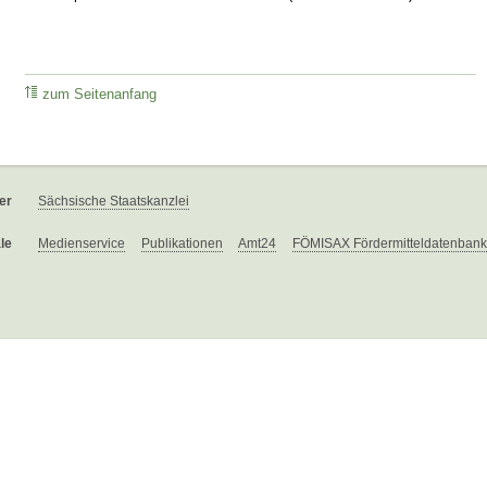
zum Seitenanfang
er
Sächsische Staatskanzlei
le
Medienservice
Publikationen
Amt24
FÖMISAX Fördermitteldatenbank