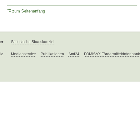
zum Seitenanfang
er
Sächsische Staatskanzlei
le
Medienservice
Publikationen
Amt24
FÖMISAX Fördermitteldatenbank