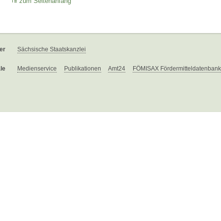
zum Seitenanfang
er
Sächsische Staatskanzlei
le
Medienservice
Publikationen
Amt24
FÖMISAX Fördermitteldatenbank