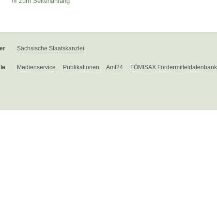
zum Seitenanfang
er
Sächsische Staatskanzlei
le
Medienservice
Publikationen
Amt24
FÖMISAX Fördermitteldatenbank