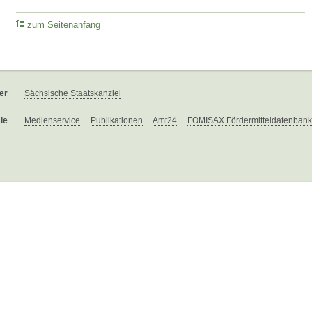
zum Seitenanfang
er
Sächsische Staatskanzlei
le
Medienservice
Publikationen
Amt24
FÖMISAX Fördermitteldatenbank