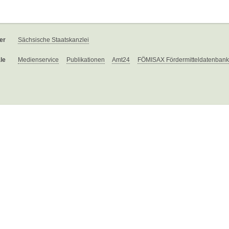
er
Sächsische Staatskanzlei
le
Medienservice
Publikationen
Amt24
FÖMISAX Fördermitteldatenbank