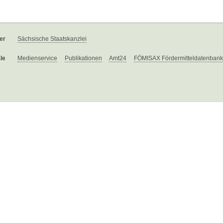
er
Sächsische Staatskanzlei
le
Medienservice
Publikationen
Amt24
FÖMISAX Fördermitteldatenbank