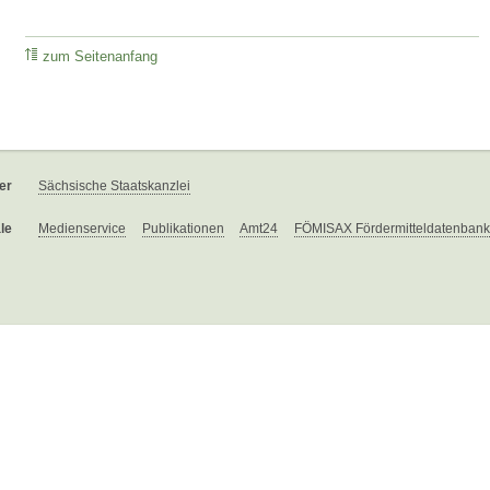
zum Seitenanfang
er
Sächsische Staatskanzlei
le
Medienservice
Publikationen
Amt24
FÖMISAX Fördermitteldatenbank