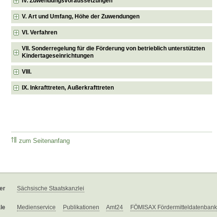
IV. Zuwendungsvoraussetzungen
V. Art und Umfang, Höhe der Zuwendungen
VI. Verfahren
VII. Sonderregelung für die Förderung von betrieblich unterstützten
Kindertageseinrichtungen
VIII.
IX. Inkrafttreten, Außerkrafttreten
zum Seitenanfang
er
Sächsische Staatskanzlei
le
Medienservice
Publikationen
Amt24
FÖMISAX Fördermitteldatenbank