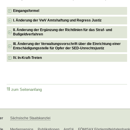
Eingangsformel
I. Änderung der VwV Amtshaftung und Regress Justiz
II. Änderung der Ergänzung der Richtlinien für das Straf- und
Bußgeldverfahren
III. Änderung der Verwaltungsvorschrift über die Einrichtung einer
Entschädigungsstelle für Opfer der SED-Unrechtsjustiz
IV. In-Kraft-Treten
zum Seitenanfang
er
Sächsische Staatskanzlei
le
Medienservice
Publikationen
Amt24
FÖMISAX Fördermitteldatenbank