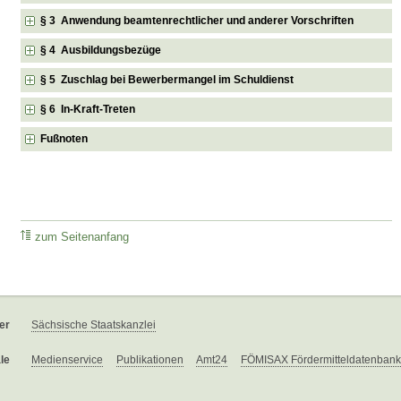
§ 3 Anwendung beamtenrechtlicher und anderer Vorschriften
§ 4 Ausbildungsbezüge
§ 5 Zuschlag bei Bewerbermangel im Schuldienst
§ 6 In-Kraft-Treten
Fußnoten
zum Seitenanfang
er
Sächsische Staatskanzlei
le
Medienservice
Publikationen
Amt24
FÖMISAX Fördermitteldatenbank