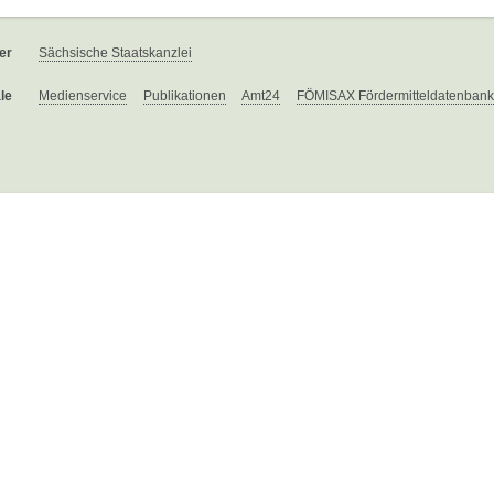
er
Sächsische Staatskanzlei
le
Medienservice
Publikationen
Amt24
FÖMISAX Fördermitteldatenbank