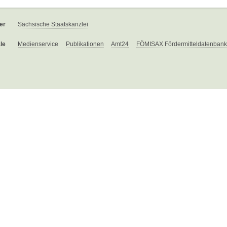
er
Sächsische Staatskanzlei
le
Medienservice
Publikationen
Amt24
FÖMISAX Fördermitteldatenbank