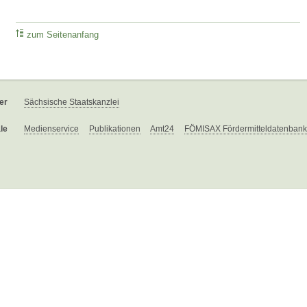
zum Seitenanfang
er
Sächsische Staatskanzlei
le
Medienservice
Publikationen
Amt24
FÖMISAX Fördermitteldatenbank