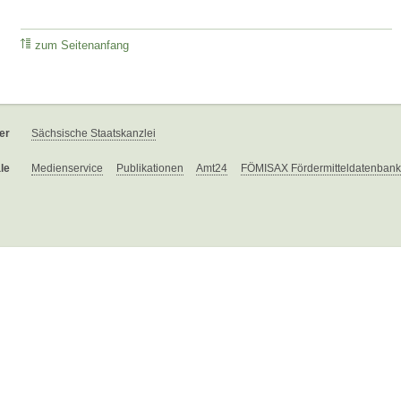
zum Seitenanfang
er
Sächsische Staatskanzlei
le
Medienservice
Publikationen
Amt24
FÖMISAX Fördermitteldatenbank