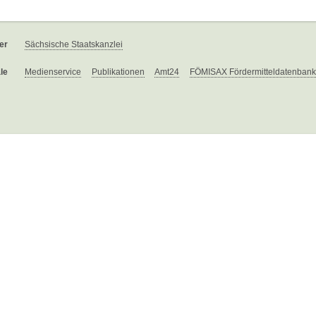
er
Sächsische Staatskanzlei
le
Medienservice
Publikationen
Amt24
FÖMISAX Fördermitteldatenbank