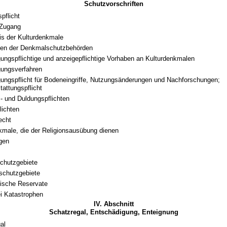
Schutzvorschriften
pflicht
 Zugang
is der Kulturdenkmale
n der Denkmalschutzbehörden
ngspflichtige und anzeigepflichtige Vorhaben an Kulturdenkmalen
ungsverfahren
ngspflicht für Bodeneingriffe, Nutzungsänderungen und Nachforschungen;
tattungspflicht
- und Duldungspflichten
lichten
echt
kmale, die der Religionsausübung dienen
gen
chutzgebiete
schutzgebiete
ische Reservate
i Katastrophen
IV. Abschnitt
Schatzregal, Entschädigung, Enteignung
al