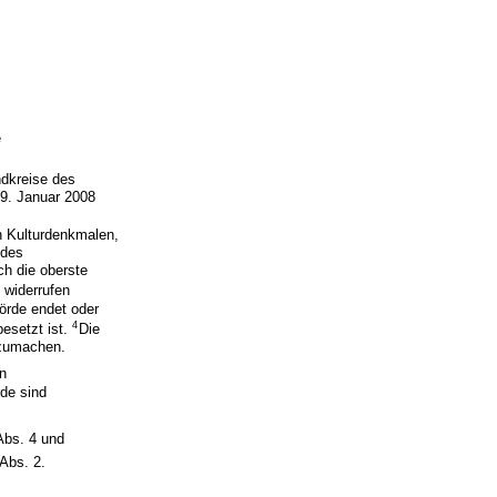
e
ndkreise des
9. Januar 2008
n Kulturdenkmalen,
 des
ch die oberste
 widerrufen
örde endet oder
4
esetzt ist.
Die
tzumachen.
en
de sind
Abs. 4 und
Abs. 2.