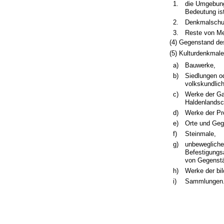
1.
die Umgebung
Bedeutung ist
2.
Denkmalschut
3.
Reste von Me
(4) Gegenstand de
(5) Kulturdenkmal
a)
Bauwerke,
b)
Siedlungen od
volkskundlic
c)
Werke der Gar
Haldenlandsc
d)
Werke der Pr
e)
Orte und Geg
f)
Steinmale,
g)
unbewegliche
Befestigungs
von Gegenst
h)
Werke der bi
i)
Sammlungen