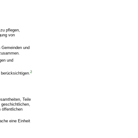
zu pflegen,
gung von
en Gemeinden und
n zusammen.
ngen und
2
 berücksichtigen.
samtheiten, Teile
 geschichtlichen,
 öffentlichen
ache eine Einheit