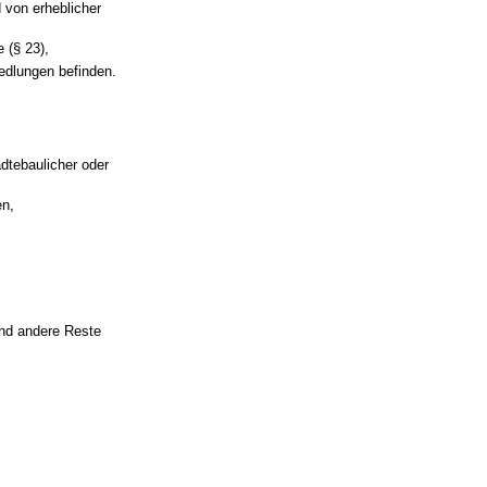
 von erheblicher
 (§ 23),
edlungen befinden.
ädtebaulicher oder
en,
nd andere Reste