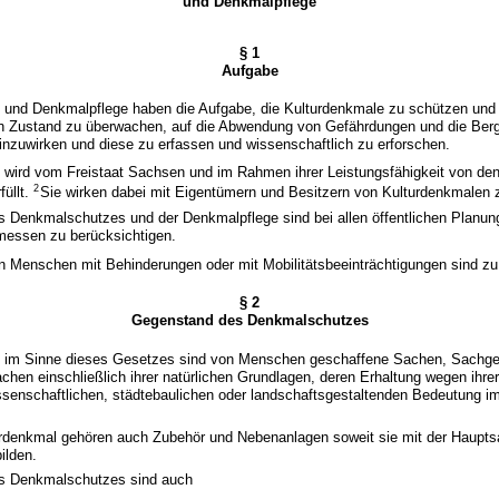
und Denkmalpflege
§ 1
Aufgabe
 und Denkmalpflege haben die Aufgabe, die Kulturdenkmale zu schützen und 
n Zustand zu überwachen, auf die Abwendung von Gefährdungen und die Ber
nzuwirken und diese zu erfassen und wissenschaftlich zu erforschen.
 wird vom Freistaat Sachsen und im Rahmen ihrer Leistungsfähigkeit von d
2
füllt.
Sie wirken dabei mit Eigentümern und Besitzern von Kulturdenkmale
es Denkmalschutzes und der Denkmalpflege sind bei allen öffentlichen Planu
ssen zu berücksichtigen.
n Menschen mit Behinderungen oder mit Mobilitätsbeeinträchtigungen sind zu
§ 2
Gegenstand des Denkmalschutzes
e im Sinne dieses Gesetzes sind von Menschen geschaffene Sachen, Sachge
hen einschließlich ihrer natürlichen Grundlagen, deren Erhaltung wegen ihrer
ssenschaftlichen, städtebaulichen oder landschaftsgestaltenden Bedeutung im
urdenkmal gehören auch Zubehör und Nebenanlagen soweit sie mit der Haupts
ilden.
es Denkmalschutzes sind auch