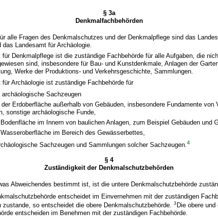
§ 3a
Denkmalfachbehörden
für alle Fragen des Denkmalschutzes und der Denkmalpflege sind das Landes
 das Landesamt für Archäologie.
 für Denkmalpflege ist die zuständige Fachbehörde für alle Aufgaben, die ni
ugewiesen sind, insbesondere für Bau- und Kunstdenkmale, Anlagen der Garte
tung, Werke der Produktions- und Verkehrsgeschichte, Sammlungen.
für Archäologie ist zuständige Fachbehörde für
 archäologische Sachzeugen
b der Erdoberfläche außerhalb von Gebäuden, insbesondere Fundamente von 
n, sonstige archäologische Funde,
r Bodenfläche im Innern von baulichen Anlagen, zum Beispiel Gebäuden und 
r Wasseroberfläche im Bereich des Gewässerbettes,
4
rchäologische Sachzeugen und Sammlungen solcher Sachzeugen.
§ 4
Zuständigkeit der Denkmalschutzbehörden
twas Abweichendes bestimmt ist, ist die untere Denkmalschutzbehörde zustän
nkmalschutzbehörde entscheidet im Einvernehmen mit der zuständigen Fach
3
 zustande, so entscheidet die obere Denkmalschutzbehörde.
Die obere und 
örde entscheiden im Benehmen mit der zuständigen Fachbehörde.