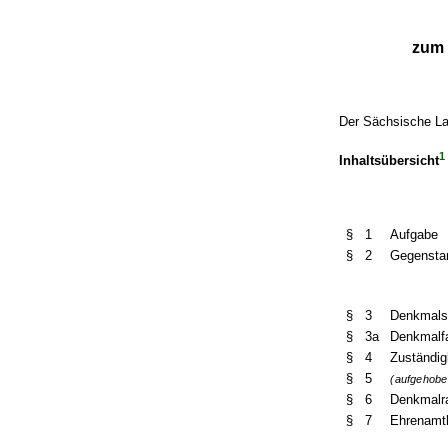
zum 
Der Sächsische La
1
Inhaltsübersicht
§ 1
Aufgabe
§ 2
Gegensta
§ 3
Denkmals
§ 3a
Denkmalf
§ 4
Zuständig
§ 5
(aufgehobe
§ 6
Denkmalr
§ 7
Ehrenamtl