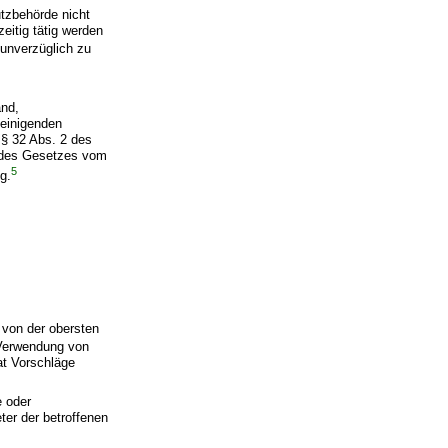
tzbehörde nicht
eitig tätig werden
 unverzüglich zu
and,
einigenden
§ 32 Abs. 2 des
6 des Gesetzes vom
5
g.
 von der obersten
 Verwendung von
at Vorschläge
e oder
ter der betroffenen