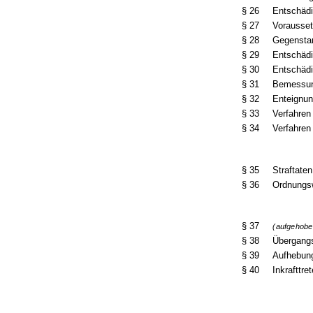
§ 26
Entschäd
§ 27
Vorausset
§ 28
Gegensta
§ 29
Entschäd
§ 30
Entschädi
§ 31
Bemessun
§ 32
Enteignun
§ 33
Verfahren
§ 34
Verfahren
§ 35
Straftaten
§ 36
Ordnungsw
§ 37
(aufgehobe
§ 38
Übergang
§ 39
Aufhebung
§ 40
Inkrafttre