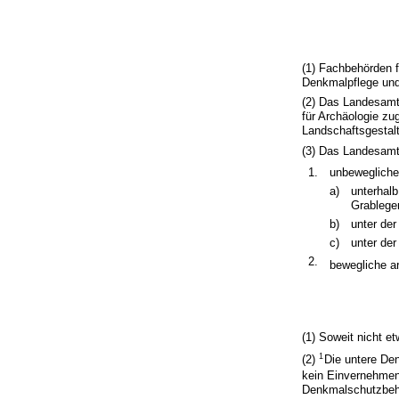
(1) Fachbehörden 
Denkmalpflege und
(2) Das Landesamt
für Archäologie z
Landschaftsgestal
(3) Das Landesamt 
1.
unbewegliche
a)
unterhal
Grablege
b)
unter de
c)
unter de
2.
bewegliche a
(1) Soweit nicht e
1
(2)
Die untere De
kein Einvernehmen
Denkmalschutzbeh