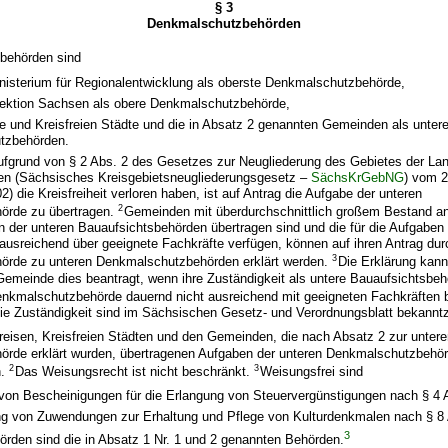
§ 3
Denkmalschutzbehörden
behörden sind
nisterium für Regionalentwicklung als oberste Denkmalschutzbehörde,
rektion Sachsen als obere Denkmalschutzbehörde,
e und Kreisfreien Städte und die in Absatz 2 genannten Gemeinden als unter
tzbehörden.
aufgrund von § 2 Abs. 2 des Gesetzes zur Neugliederung des Gebietes der La
en (Sächsisches Kreisgebietsneugliederungsgesetz –
SächsKrGebNG
) vom 2
) die Kreisfreiheit verloren haben, ist auf Antrag die Aufgabe der unteren
2
örde zu übertragen.
Gemeinden mit überdurchschnittlich großem Bestand a
 der unteren Bauaufsichtsbehörden übertragen sind und die für die Aufgaben
usreichend über geeignete Fachkräfte verfügen, können auf ihren Antrag dur
3
rde zu unteren Denkmalschutzbehörden erklärt werden.
Die Erklärung kann
emeinde dies beantragt, wenn ihre Zuständigkeit als untere Bauaufsichtsbeh
enkmalschutzbehörde dauernd nicht ausreichend mit geeigneten Fachkräften b
die Zuständigkeit sind im Sächsischen Gesetz- und Verordnungsblatt bekann
reisen, Kreisfreien Städten und den Gemeinden, die nach Absatz 2 zur unter
rde erklärt wurden, übertragenen Aufgaben der unteren Denkmalschutzbehör
2
3
n.
Das Weisungsrecht ist nicht beschränkt.
Weisungsfrei sind
g von Bescheinigungen für die Erlangung von Steuervergünstigungen nach § 4 
ung von Zuwendungen zur Erhaltung und Pflege von Kulturdenkmalen nach § 8 
3
rden sind die in Absatz 1 Nr. 1 und 2 genannten Behörden.