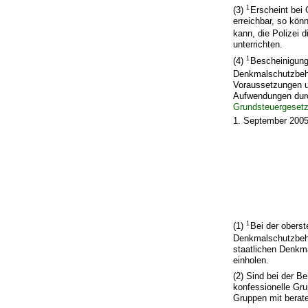
1
(3)
Erscheint bei
erreichbar, so kön
kann, die Polizei 
unterrichten.
1
(4)
Bescheinigung
Denkmalschutzbehö
Voraussetzungen u
Aufwendungen dur
Grundsteuergeset
1. September 2005 
1
(1)
Bei der obers
Denkmalschutzbehö
staatlichen Denkm
einholen.
(2) Sind bei der 
konfessionelle Gru
Gruppen mit berat