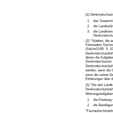
(1) Denkmalschutz
1.
das Staatsmi
2.
die Landesdi
3.
die Landkreis
Denkmalschu
1
(2)
Städten, die 
Freistaates Sachs
(SächsGVBl. S. 102
Denkmalschutzbeh
denen die Aufgaben
Denkmalschutzes a
Denkmalschutzbehö
werden, wenn die G
wenn die untere D
Erklärungen über 
1
(3)
Die den Landk
Denkmalschutzbehö
Weisungsaufgabe
1.
die Erteilun
2.
die Bewillig
4
Fachaufsichtsbehö