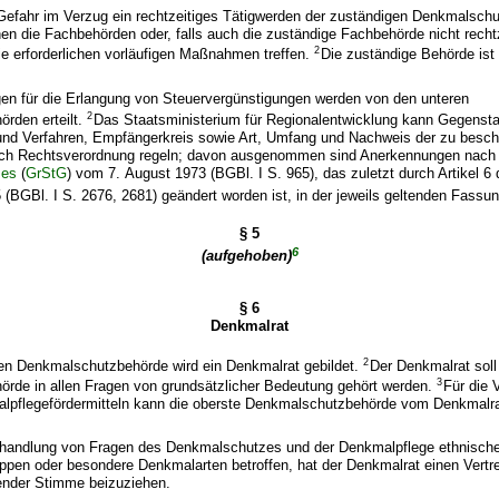
 Gefahr im Verzug ein rechtzeitiges Tätigwerden der zuständigen Denkmalschu
nen die Fachbehörden oder, falls auch die zuständige Fachbehörde nicht rechtz
2
die erforderlichen vorläufigen Maßnahmen treffen.
Die zuständige Behörde ist
en für die Erlangung von Steuervergünstigungen werden von den unteren
2
rden erteilt.
Das Staatsministerium für Regionalentwicklung kann Gegenst
nd Verfahren, Empfängerkreis sowie Art, Umfang und Nachweis der zu besch
ch Rechtsverordnung regeln; davon ausgenommen sind Anerkennungen nach 
zes
(
GrStG
) vom 7. August 1973 (BGBl. I S. 965), das zuletzt durch Artikel 
(BGBl. I S. 2676, 2681) geändert worden ist, in der jeweils geltenden Fassun
§ 5
6
(aufgehoben)
§ 6
Denkmalrat
2
ten Denkmalschutzbehörde wird ein Denkmalrat gebildet.
Der Denkmalrat soll
3
rde in allen Fragen von grundsätzlicher Bedeutung gehört werden.
Für die
alpflegefördermitteln kann die oberste Denkmalschutzbehörde vom Denkmalr
Behandlung von Fragen des Denkmalschutzes und der Denkmalpflege ethnisch
ppen oder besondere Denkmalarten betroffen, hat der Denkmalrat einen Vertre
ender Stimme beizuziehen.