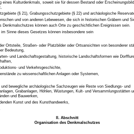
 eines Kulturdenkmals, soweit sie für dessen Bestand oder Erscheinungsbild
,
zgebiete (§ 21), Grabungsschutzgebiete (§ 22) und archäologische Reservate
nschen und von anderen Lebewesen, die sich in historischen Gräbern und Si
s Denkmalschutzes können auch Orte zu geschichtlichen Ereignissen sein.
e im Sinne dieses Gesetzes können insbesondere sein
er Ortsteile, Straßen- oder Platzbilder oder Ortsansichten von besonderer st
her Bedeutung,
ten- und Landschaftsgestaltung, historische Landschaftsformen wie Dorfflur
haften,
oduktions- und Verkehrsgeschichte,
enstände zu wissenschaftlichen Anlagen oder Systemen,
 und bewegliche archäologische Sachzeugen wie Reste von Siedlungs- und
anlagen, Grabanlagen, Höhlen, Wüstungen, Kult- und Versammlungsstätten u
änden und Bauwerken,
ldenden Kunst und des Kunsthandwerks,
.
II. Abschnitt
Organisation des Denkmalschutzes