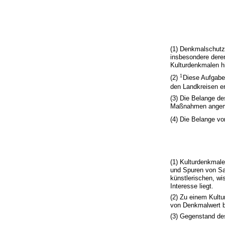
(1) Denkmalschutz
insbesondere dere
Kulturdenkmalen hi
1
(2)
Diese Aufgabe
den Landkreisen er
(3) Die Belange d
Maßnahmen angeme
(4) Die Belange vo
(1) Kulturdenkmal
und Spuren von Sac
künstlerischen, wi
Interesse liegt.
(2) Zu einem Kult
von Denkmalwert b
(3) Gegenstand d