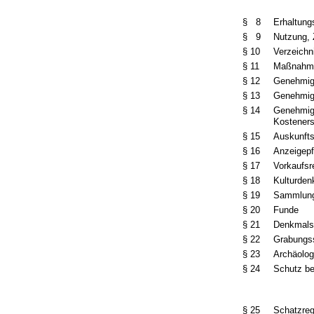
§ 8
Erhaltungs
§ 9
Nutzung,
§ 10
Verzeichn
§ 11
Maßnahme
§ 12
Genehmigu
§ 13
Genehmig
§ 14
Genehmigu
Kosteners
§ 15
Auskunfts
§ 16
Anzeigepf
§ 17
Vorkaufsr
§ 18
Kulturden
§ 19
Sammlun
§ 20
Funde
§ 21
Denkmals
§ 22
Grabungs
§ 23
Archäolog
§ 24
Schutz be
§ 25
Schatzreg