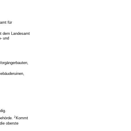
amt für
cht dem Landesamt
n- und
Vorgängerbauten,
Gebäuderuinen,
dig.
2
behörde.
Kommt
die oberste