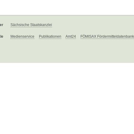
er
Sächsische Staatskanzlei
le
Medienservice
Publikationen
Amt24
FÖMISAX Fördermitteldatenbank