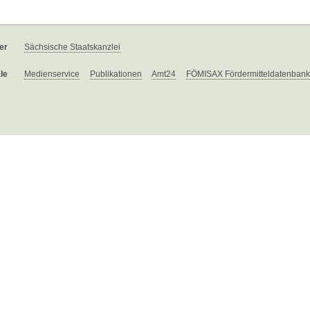
er
Sächsische Staatskanzlei
le
Medienservice
Publikationen
Amt24
FÖMISAX Fördermitteldatenbank