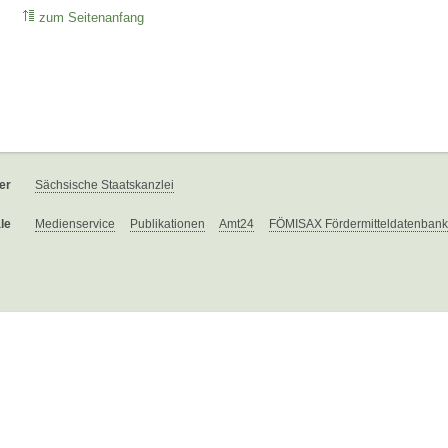
zum Seitenanfang
er
Sächsische Staatskanzlei
le
Medienservice
Publikationen
Amt24
FÖMISAX Fördermitteldatenbank