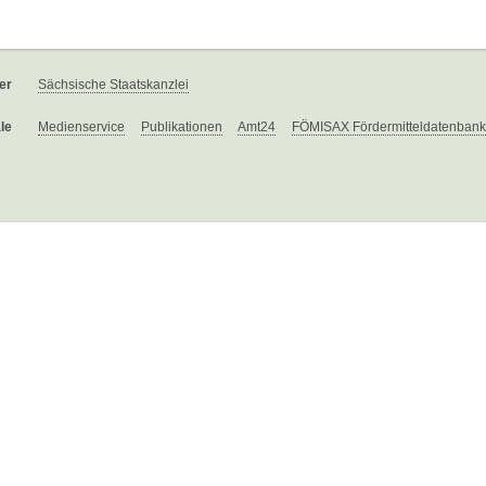
er
Sächsische Staatskanzlei
le
Medienservice
Publikationen
Amt24
FÖMISAX Fördermitteldatenbank