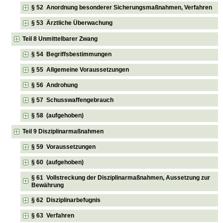
§ 52 Anordnung besonderer Sicherungsmaßnahmen, Verfahren
§ 53 Ärztliche Überwachung
Teil 8 Unmittelbarer Zwang
§ 54 Begriffsbestimmungen
§ 55 Allgemeine Voraussetzungen
§ 56 Androhung
§ 57 Schusswaffengebrauch
§ 58 (aufgehoben)
Teil 9 Disziplinarmaßnahmen
§ 59 Voraussetzungen
§ 60 (aufgehoben)
§ 61 Vollstreckung der Disziplinarmaßnahmen, Aussetzung zur
Bewährung
§ 62 Disziplinarbefugnis
§ 63 Verfahren