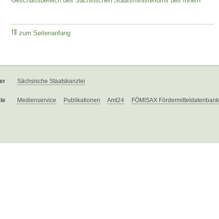
Geschäftsbereich des Sächsischen Staatsministeriums des Innern
zum Seitenanfang
er
Sächsische Staatskanzlei
le
Medienservice
Publikationen
Amt24
FÖMISAX Fördermitteldatenbank