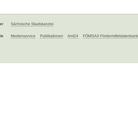
er
Sächsische Staatskanzlei
le
Medienservice
Publikationen
Amt24
FÖMISAX Fördermitteldatenbank