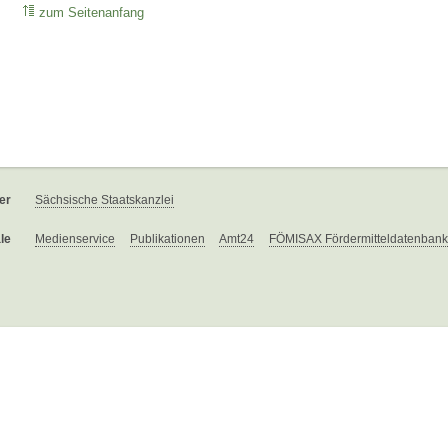
zum Seitenanfang
er
Sächsische Staatskanzlei
le
Medienservice
Publikationen
Amt24
FÖMISAX Fördermitteldatenbank