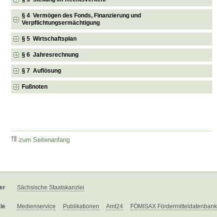
§ 4 Vermögen des Fonds, Finanzierung und
Verpflichtungsermächtigung
§ 5 Wirtschaftsplan
§ 6 Jahresrechnung
§ 7 Auflösung
Fußnoten
zum Seitenanfang
er
Sächsische Staatskanzlei
le
Medienservice
Publikationen
Amt24
FÖMISAX Fördermitteldatenbank