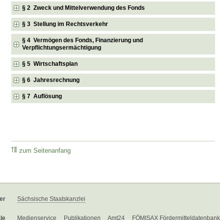
§ 2 Zweck und Mittelverwendung des Fonds
§ 3 Stellung im Rechtsverkehr
§ 4 Vermögen des Fonds, Finanzierung und
Verpflichtungsermächtigung
§ 5 Wirtschaftsplan
§ 6 Jahresrechnung
§ 7 Auflösung
zum Seitenanfang
er
Sächsische Staatskanzlei
le
Medienservice
Publikationen
Amt24
FÖMISAX Fördermitteldatenbank