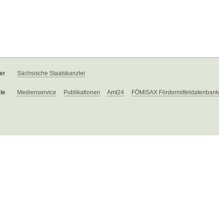
er
Sächsische Staatskanzlei
le
Medienservice
Publikationen
Amt24
FÖMISAX Fördermitteldatenbank