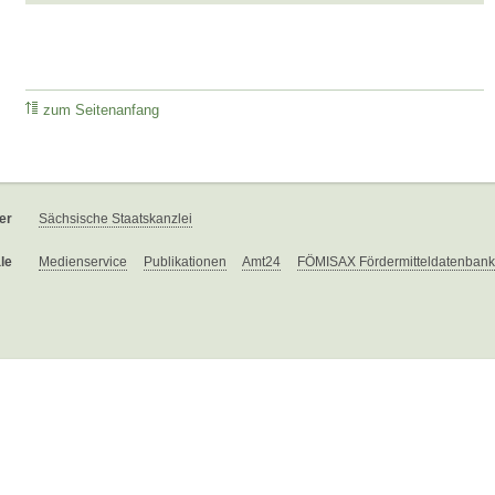
zum Seitenanfang
er
Sächsische Staatskanzlei
le
Medienservice
Publikationen
Amt24
FÖMISAX Fördermitteldatenbank